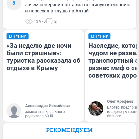
5
зачем северянин оставил нефтяную компанию
и переехал в глушь на Алтай
13 970
2
МНЕНИЕ
МНЕНИЕ
«За неделю две ночи
Наследие, кото
были страшные»:
чудом не разва
туристка рассказала об
транспортный э
отдыхе в Крыму
разнес миф о «
советских доро
Олег Арефьев
Александра Исмайлова
Блогер, предприн
заместитель главного
владелец в тран
редактора 63.RU
бизнесе
РЕКОМЕНДУЕМ