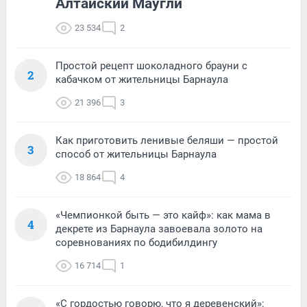
Алтайский Маугли
23 534
2
Простой рецепт шоколадного брауни с
2
кабачком от жительницы Барнаула
21 396
3
Как приготовить ленивые беляши — простой
3
способ от жительницы Барнаула
18 864
4
«Чемпионкой быть — это кайф»: как мама в
4
декрете из Барнаула завоевала золото на
соревнованиях по бодибилдингу
16 714
1
«С гордостью говорю, что я деревенский»: