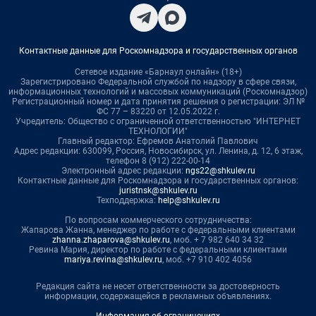
Контактные данные для Роскомнадзора и государственных органов
Сетевое издание «Барнаул онлайн» (18+)
Зарегистрировано Федеральной службой по надзору в сфере связи,
информационных технологий и массовых коммуникаций (Роскомнадзор)
Регистрационный номер и дата принятия решения о регистрации: ЭЛ №
ФС 77 – 83220 от 12.05.2022 г.
Учредитель: Общество с ограниченной ответственностью "ИНТЕРНЕТ
ТЕХНОЛОГИИ"
Главный редактор: Ефремов Анатолий Павлович
Адрес редакции: 630099, Россия, Новосибирск, ул. Ленина, д. 12, 6 этаж,
телефон 8 (912) 222-00-14
Электронный адрес редакции:
ngs22@shkulev.ru
Контактные данные для Роскомнадзора и государственных органов:
juristnsk@shkulev.ru
Техподдержка:
help@shkulev.ru
По вопросам коммерческого сотрудничества:
Жапарова Жанна, менеджер по работе с федеральными клиентами
zhanna.zhaparova@shkulev.ru
, моб. + 7 982 640 34 32
Ревина Мария, директор по работе с федеральными клиентами
mariya.revina@shkulev.ru
, моб. +7 910 402 4056
Редакция сайта не несет ответственности за достоверность
информации, содержащейся в рекламных объявлениях.
Информация об ограничениях