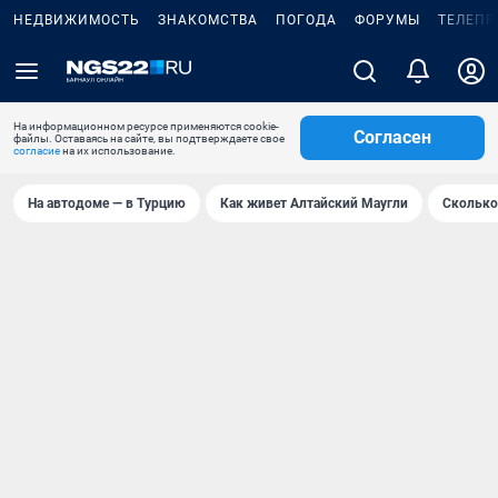
НЕДВИЖИМОСТЬ
ЗНАКОМСТВА
ПОГОДА
ФОРУМЫ
ТЕЛЕПР
На информационном ресурсе применяются cookie-
Согласен
файлы. Оставаясь на сайте, вы подтверждаете свое
согласие
на их использование.
На автодоме — в Турцию
Как живет Алтайский Маугли
Сколько