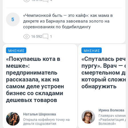
«Чемпионкой быть — это кайф»: как мама в
5
декрете из Барнаула завоевала золото на
соревнованиях по бодибилдингу
16 592
1
МНЕНИЕ
МНЕНИЕ
«Покупаешь кота в
«Спуталась речь
мешке»:
пургу». Врач — о
предприниматель
смертельном ди
рассказала, как на
который сложн
самом деле устроен
обнаружить
бизнес со складами
дешевых товаров
Ирина Волкова
Наталья Шорохова
Главврач клиник
Открыла кофейную точку на
«Реабилитация д
деньги соцразвития
Волковой»