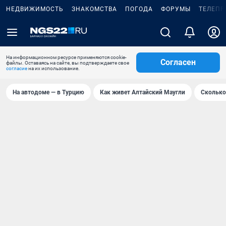
НЕДВИЖИМОСТЬ
ЗНАКОМСТВА
ПОГОДА
ФОРУМЫ
ТЕЛЕПР
На информационном ресурсе применяются cookie-
Согласен
файлы. Оставаясь на сайте, вы подтверждаете свое
согласие
на их использование.
На автодоме — в Турцию
Как живет Алтайский Маугли
Сколько