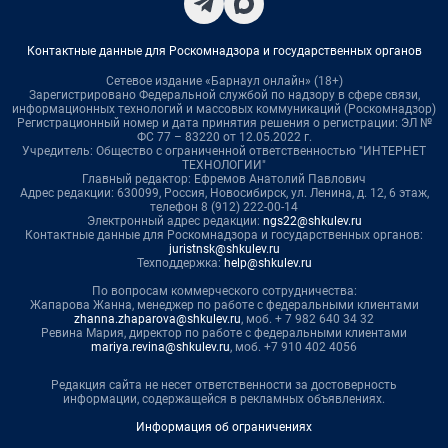
Контактные данные для Роскомнадзора и государственных органов
Сетевое издание «Барнаул онлайн» (18+)
Зарегистрировано Федеральной службой по надзору в сфере связи,
информационных технологий и массовых коммуникаций (Роскомнадзор)
Регистрационный номер и дата принятия решения о регистрации: ЭЛ №
ФС 77 – 83220 от 12.05.2022 г.
Учредитель: Общество с ограниченной ответственностью "ИНТЕРНЕТ
ТЕХНОЛОГИИ"
Главный редактор: Ефремов Анатолий Павлович
Адрес редакции: 630099, Россия, Новосибирск, ул. Ленина, д. 12, 6 этаж,
телефон 8 (912) 222-00-14
Электронный адрес редакции:
ngs22@shkulev.ru
Контактные данные для Роскомнадзора и государственных органов:
juristnsk@shkulev.ru
Техподдержка:
help@shkulev.ru
По вопросам коммерческого сотрудничества:
Жапарова Жанна, менеджер по работе с федеральными клиентами
zhanna.zhaparova@shkulev.ru
, моб. + 7 982 640 34 32
Ревина Мария, директор по работе с федеральными клиентами
mariya.revina@shkulev.ru
, моб. +7 910 402 4056
Редакция сайта не несет ответственности за достоверность
информации, содержащейся в рекламных объявлениях.
Информация об ограничениях