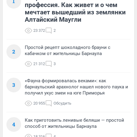
1
профессия. Как живет и о чем
мечтает вышедший из землянки
Алтайский Маугли
23 372
2
Простой рецепт шоколадного брауни с
2
кабачком от жительницы Барнаула
21 312
3
«Фауна формировалась веками»: как
3
барнаульский арахнолог нашел нового паука и
получил укус змеи на юге Приморья
20 955
Обсудить
Как приготовить ленивые беляши — простой
4
способ от жительницы Барнаула
18 316
4