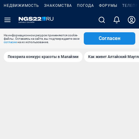
НЕДВИЖИМОСТЬ
ЗНАКОМСТВА
ПОГОДА
ФОРУМЫ
ТЕЛЕПР
На информационном ресурсе применяются cookie-
Согласен
файлы. Оставаясь на сайте, вы подтверждаете свое
согласие
на их использование.
Покорила конкурс красоты в Малайзии
Как живет Алтайский Маугл