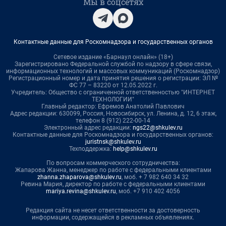
Мы в соцсетях
Контактные данные для Роскомнадзора и государственных органов
Сетевое издание «Барнаул онлайн» (18+)
Зарегистрировано Федеральной службой по надзору в сфере связи,
информационных технологий и массовых коммуникаций (Роскомнадзор)
Регистрационный номер и дата принятия решения о регистрации: ЭЛ №
ФС 77 – 83220 от 12.05.2022 г.
Учредитель: Общество с ограниченной ответственностью "ИНТЕРНЕТ
ТЕХНОЛОГИИ"
Главный редактор: Ефремов Анатолий Павлович
Адрес редакции: 630099, Россия, Новосибирск, ул. Ленина, д. 12, 6 этаж,
телефон 8 (912) 222-00-14
Электронный адрес редакции:
ngs22@shkulev.ru
Контактные данные для Роскомнадзора и государственных органов:
juristnsk@shkulev.ru
Техподдержка:
help@shkulev.ru
По вопросам коммерческого сотрудничества:
Жапарова Жанна, менеджер по работе с федеральными клиентами
zhanna.zhaparova@shkulev.ru
, моб. + 7 982 640 34 32
Ревина Мария, директор по работе с федеральными клиентами
mariya.revina@shkulev.ru
, моб. +7 910 402 4056
Редакция сайта не несет ответственности за достоверность
информации, содержащейся в рекламных объявлениях.