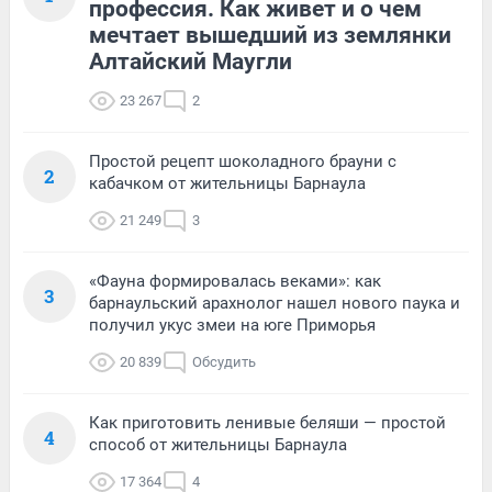
профессия. Как живет и о чем
мечтает вышедший из землянки
Алтайский Маугли
23 267
2
Простой рецепт шоколадного брауни с
2
кабачком от жительницы Барнаула
21 249
3
«Фауна формировалась веками»: как
3
барнаульский арахнолог нашел нового паука и
получил укус змеи на юге Приморья
20 839
Обсудить
Как приготовить ленивые беляши — простой
4
способ от жительницы Барнаула
17 364
4