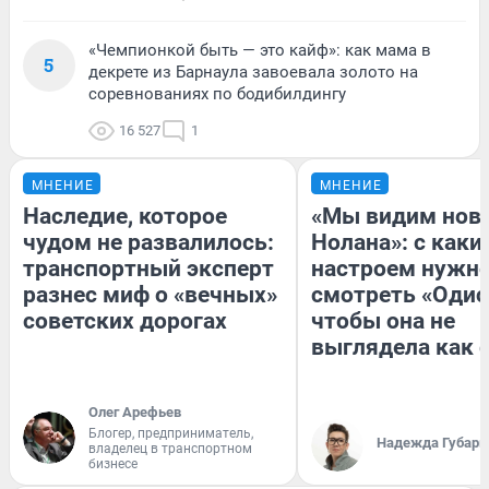
«Чемпионкой быть — это кайф»: как мама в
5
декрете из Барнаула завоевала золото на
соревнованиях по бодибилдингу
16 527
1
МНЕНИЕ
МНЕНИЕ
Наследие, которое
«Мы видим нов
чудом не развалилось:
Нолана»: с каки
транспортный эксперт
настроем нужн
разнес миф о «вечных»
смотреть «Одис
советских дорогах
чтобы она не
выглядела как 
Олег Арефьев
Блогер, предприниматель,
Надежда Губарь
владелец в транспортном
бизнесе