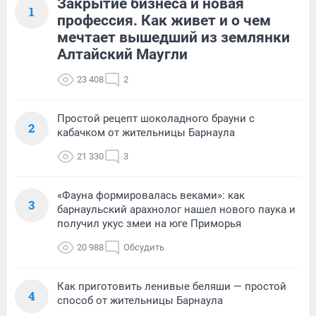
Закрытие бизнеса и новая
1
профессия. Как живет и о чем
мечтает вышедший из землянки
Алтайский Маугли
23 408
2
Простой рецепт шоколадного брауни с
2
кабачком от жительницы Барнаула
21 330
3
«Фауна формировалась веками»: как
3
барнаульский арахнолог нашел нового паука и
получил укус змеи на юге Приморья
20 988
Обсудить
Как приготовить ленивые беляши — простой
4
способ от жительницы Барнаула