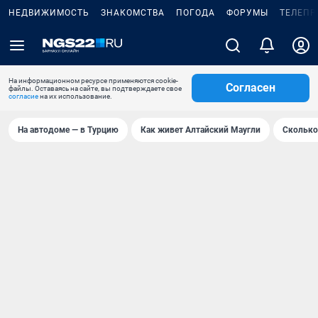
НЕДВИЖИМОСТЬ
ЗНАКОМСТВА
ПОГОДА
ФОРУМЫ
ТЕЛЕПР
На информационном ресурсе применяются cookie-
Согласен
файлы. Оставаясь на сайте, вы подтверждаете свое
согласие
на их использование.
На автодоме — в Турцию
Как живет Алтайский Маугли
Сколько