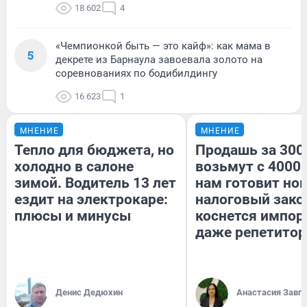
18 602
4
«Чемпионкой быть — это кайф»: как мама в
5
декрете из Барнаула завоевала золото на
соревнованиях по бодибилдингу
16 623
1
МНЕНИЕ
МНЕНИЕ
Тепло для бюджета, но
Продашь за 3000
холодно в салоне
возьмут с 4000.
зимой. Водитель 13 лет
нам готовит но
ездит на электрокаре:
налоговый зако
плюсы и минусы
коснется импор
даже репетитор
Денис Дедюхин
Анастасия Завг