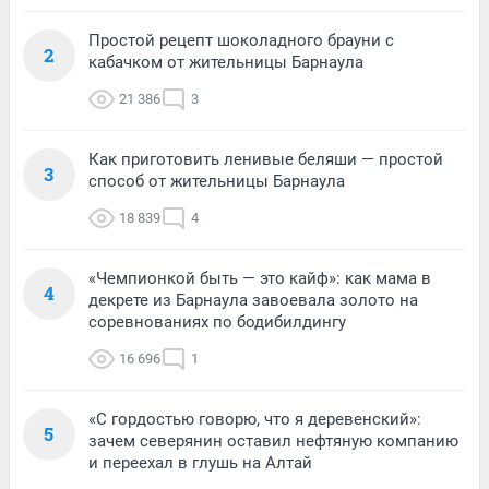
Простой рецепт шоколадного брауни с
2
кабачком от жительницы Барнаула
21 386
3
Как приготовить ленивые беляши — простой
3
способ от жительницы Барнаула
18 839
4
«Чемпионкой быть — это кайф»: как мама в
4
декрете из Барнаула завоевала золото на
соревнованиях по бодибилдингу
16 696
1
«С гордостью говорю, что я деревенский»:
5
зачем северянин оставил нефтяную компанию
и переехал в глушь на Алтай