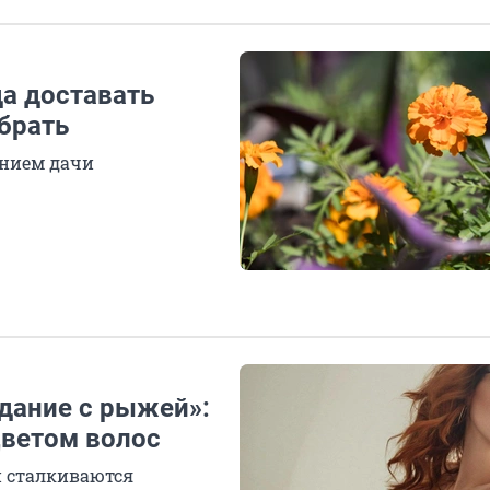
да доставать
брать
ением дачи
идание с рыжей»:
цветом волос
и сталкиваются