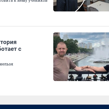
товить к нему учеников
стория
отает с
 нельзя