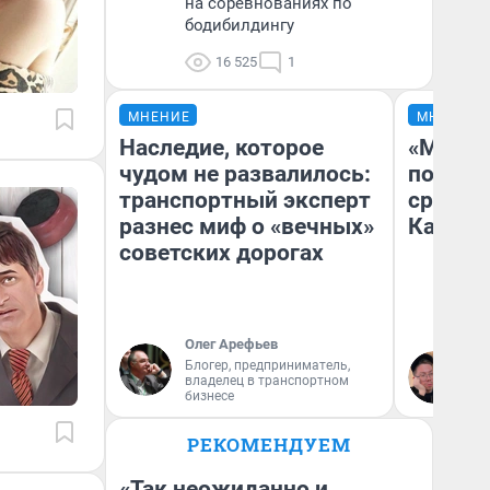
на соревнованиях по
бодибилдингу
16 525
1
МНЕНИЕ
МНЕНИЕ
Наследие, которое
«Машин
чудом не развалилось:
полете
транспортный эксперт
сравни
разнес миф о «вечных»
Казахс
советских дорогах
Олег Арефьев
Блогер, предприниматель,
Ан
владелец в транспортном
бизнесе
РЕКОМЕНДУЕМ
«Так неожиданно и