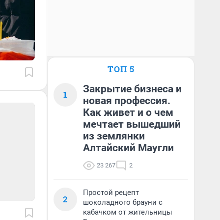
ТОП 5
Закрытие бизнеса и
1
новая профессия.
Как живет и о чем
мечтает вышедший
из землянки
Алтайский Маугли
23 267
2
Простой рецепт
2
шоколадного брауни с
кабачком от жительницы