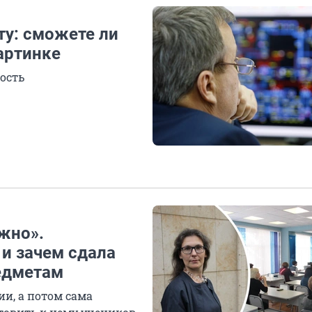
ту: сможете ли
артинке
ость
жно».
 и зачем сдала
редметам
ии, а потом сама