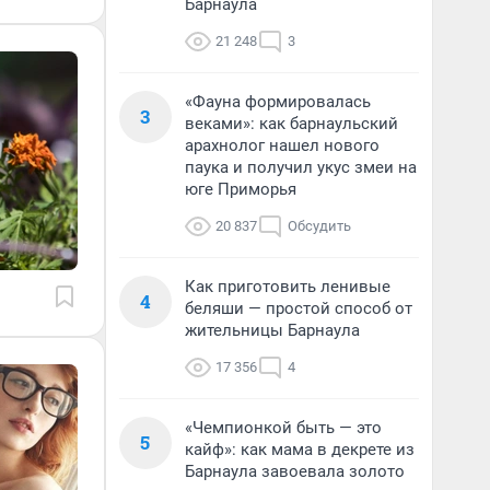
Барнаула
21 248
3
«Фауна формировалась
3
веками»: как барнаульский
арахнолог нашел нового
паука и получил укус змеи на
юге Приморья
20 837
Обсудить
Как приготовить ленивые
4
беляши — простой способ от
жительницы Барнаула
17 356
4
«Чемпионкой быть — это
5
кайф»: как мама в декрете из
Барнаула завоевала золото