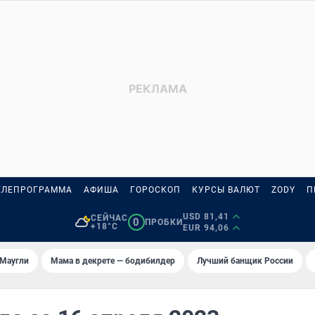
ЕЛЕПРОГРАММА
АФИША
ГОРОСКОП
КУРСЫ ВАЛЮТ
ZODY
П
USD 81,41
СЕЙЧАС
0
ПРОБКИ
+18°C
EUR 94,06
 Маугли
Мама в декрете — бодибилдер
Лучший банщик России