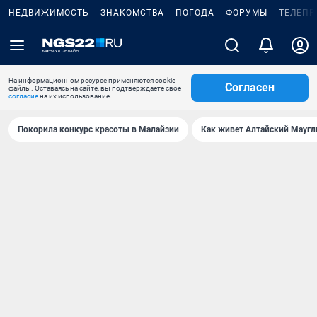
НЕДВИЖИМОСТЬ
ЗНАКОМСТВА
ПОГОДА
ФОРУМЫ
ТЕЛЕПР
На информационном ресурсе применяются cookie-
Согласен
файлы. Оставаясь на сайте, вы подтверждаете свое
согласие
на их использование.
Покорила конкурс красоты в Малайзии
Как живет Алтайский Маугл