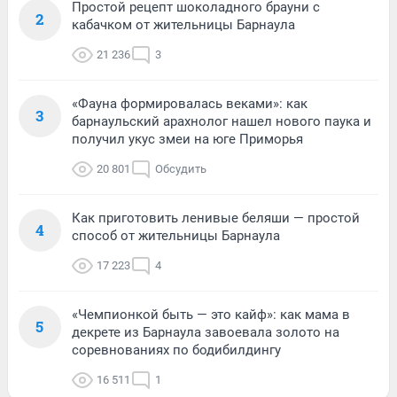
Простой рецепт шоколадного брауни с
2
кабачком от жительницы Барнаула
21 236
3
«Фауна формировалась веками»: как
3
барнаульский арахнолог нашел нового паука и
получил укус змеи на юге Приморья
20 801
Обсудить
Как приготовить ленивые беляши — простой
4
способ от жительницы Барнаула
17 223
4
«Чемпионкой быть — это кайф»: как мама в
5
декрете из Барнаула завоевала золото на
соревнованиях по бодибилдингу
16 511
1