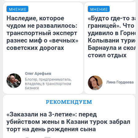
МНЕНИЕ
МНЕНИЕ
Наследие, которое
«Будто где-то за
чудом не развалилось:
границей». Что
транспортный эксперт
удивило в Горн
разнес миф о «вечных»
Колывани турис
советских дорогах
Барнаула и ско
стоил отдых
Олег Арефьев
Блогер, предприниматель,
Лина Гордеева
владелец в транспортном
бизнесе
РЕКОМЕНДУЕМ
«Заказали на 3-летие»: перед
убийством жены в Казани турок забрал
торт на день рождения сына