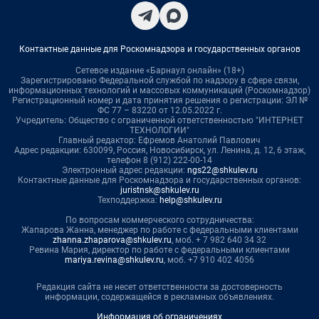
Контактные данные для Роскомнадзора и государственных органов
Сетевое издание «Барнаул онлайн» (18+)
Зарегистрировано Федеральной службой по надзору в сфере связи,
информационных технологий и массовых коммуникаций (Роскомнадзор)
Регистрационный номер и дата принятия решения о регистрации: ЭЛ №
ФС 77 – 83220 от 12.05.2022 г.
Учредитель: Общество с ограниченной ответственностью "ИНТЕРНЕТ
ТЕХНОЛОГИИ"
Главный редактор: Ефремов Анатолий Павлович
Адрес редакции: 630099, Россия, Новосибирск, ул. Ленина, д. 12, 6 этаж,
телефон 8 (912) 222-00-14
Электронный адрес редакции:
ngs22@shkulev.ru
Контактные данные для Роскомнадзора и государственных органов:
juristnsk@shkulev.ru
Техподдержка:
help@shkulev.ru
По вопросам коммерческого сотрудничества:
Жапарова Жанна, менеджер по работе с федеральными клиентами
zhanna.zhaparova@shkulev.ru
, моб. + 7 982 640 34 32
Ревина Мария, директор по работе с федеральными клиентами
mariya.revina@shkulev.ru
, моб. +7 910 402 4056
Редакция сайта не несет ответственности за достоверность
информации, содержащейся в рекламных объявлениях.
Информация об ограничениях