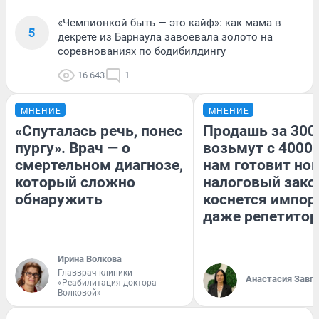
«Чемпионкой быть — это кайф»: как мама в
5
декрете из Барнаула завоевала золото на
соревнованиях по бодибилдингу
16 643
1
МНЕНИЕ
МНЕНИЕ
«Спуталась речь, понес
Продашь за 3000
пургу». Врач — о
возьмут с 4000.
смертельном диагнозе,
нам готовит но
который сложно
налоговый зако
обнаружить
коснется импор
даже репетитор
Ирина Волкова
Главврач клиники
Анастасия Завг
«Реабилитация доктора
Волковой»