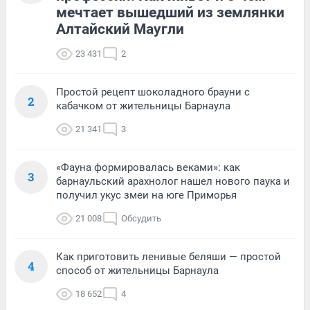
мечтает вышедший из землянки
Алтайский Маугли
23 431
2
Простой рецепт шоколадного брауни с
2
кабачком от жительницы Барнаула
21 341
3
«Фауна формировалась веками»: как
3
барнаульский арахнолог нашел нового паука и
получил укус змеи на юге Приморья
21 008
Обсудить
Как приготовить ленивые беляши — простой
4
способ от жительницы Барнаула
18 652
4