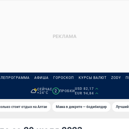
ЕЛЕПРОГРАММА
АФИША
ГОРОСКОП
КУРСЫ ВАЛЮТ
ZODY
П
USD 82,17
СЕЙЧАС
2
ПРОБКИ
+24°C
EUR 94,84
олько стоит отдых на Алтае
Мама в декрете — бодибилдер
Лучший