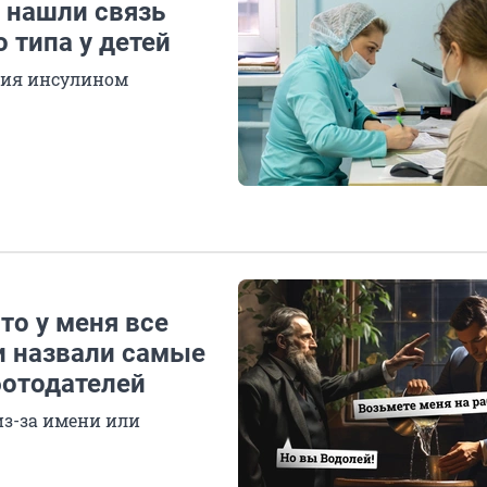
 нашли связь
 типа у детей
пия инсулином
то у меня все
и назвали самые
ботодателей
из-за имени или