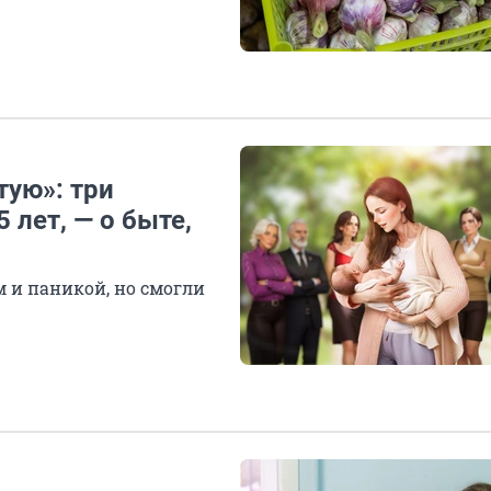
тую»: три
 лет, — о быте,
 и паникой, но смогли