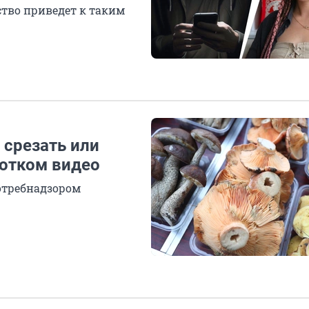
ство приведет к таким
 срезать или
отком видео
отребнадзором