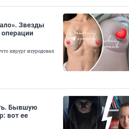
вало». Звезды
 операции
что хирург изуродовал
ть. Бывшую
: вот ее