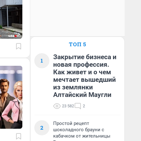
ТОП 5
Закрытие бизнеса и
1
новая профессия.
Как живет и о чем
мечтает вышедший
из землянки
Алтайский Маугли
23 582
2
Простой рецепт
2
шоколадного брауни с
кабачком от жительницы