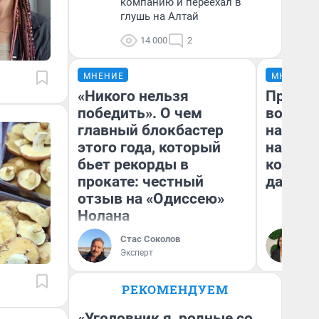
компанию и переехал в
глушь на Алтай
14 000
2
МНЕНИЕ
МНЕНИЕ
«Никого нельзя
Продаш
победить». О чем
возьмут
главный блокбастер
нам го
этого года, который
налого
бьет рекорды в
коснет
прокате: честный
даже р
отзыв на «Одиссею»
Нолана
Стас Соколов
Ан
Эксперт
РЕКОМЕНДУЕМ
«Уголовник я, родные со