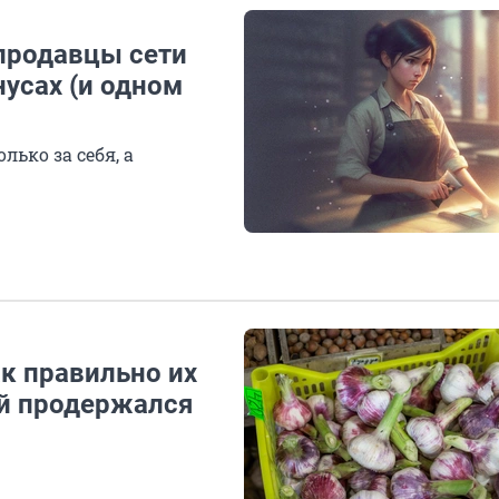
 продавцы сети
усах (и одном
лько за себя, а
ак правильно их
ай продержался