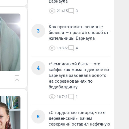
Барнаула
21 415
3
Как приготовить ленивые
3
беляши — простой способ от
жительницы Барнаула
18 892
4
«Чемпионкой быть — это
4
кайф»: как мама в декрете из
Барнаула завоевала золото
на соревнованиях по
бодибилдингу
16 741
1
«С гордостью говорю, что я
5
деревенский»: зачем
северянин оставил нефтяную