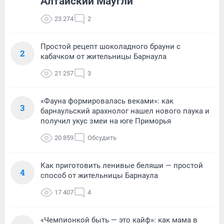
Алтайский Маугли
23 274
2
Простой рецепт шоколадного брауни с
2
кабачком от жительницы Барнаула
21 257
3
«Фауна формировалась веками»: как
3
барнаульский арахнолог нашел нового паука и
получил укус змеи на юге Приморья
20 859
Обсудить
Как приготовить ленивые беляши — простой
4
способ от жительницы Барнаула
17 407
4
«Чемпионкой быть — это кайф»: как мама в