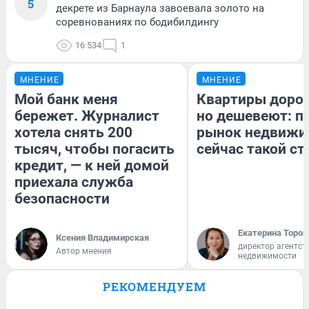
5
декрете из Барнаула завоевала золото на
соревнованиях по бодибилдингу
16 534
1
МНЕНИЕ
МНЕНИЕ
Мой банк меня
Квартиры доро
бережет. Журналист
но дешевеют: п
хотела снять 200
рынок недвижи
тысяч, чтобы погасить
сейчас такой с
кредит, — к ней домой
приехала служба
безопасности
Екатерина Тороп
Ксения Владимирская
директор агентст
Автор мнения
недвижимости
РЕКОМЕНДУЕМ