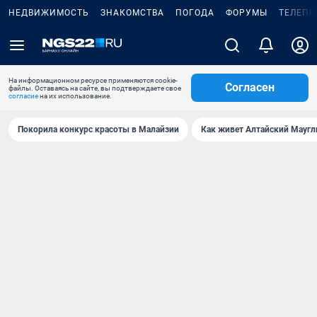
НЕДВИЖИМОСТЬ
ЗНАКОМСТВА
ПОГОДА
ФОРУМЫ
ТЕЛЕПР
На информационном ресурсе применяются cookie-
Согласен
файлы. Оставаясь на сайте, вы подтверждаете свое
согласие
на их использование.
Покорила конкурс красоты в Малайзии
Как живет Алтайский Маугл