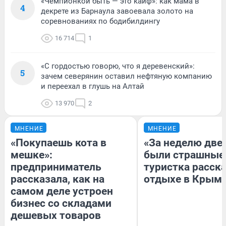
«Чемпионкой быть — это кайф»: как мама в
4
декрете из Барнаула завоевала золото на
соревнованиях по бодибилдингу
16 714
1
«С гордостью говорю, что я деревенский»:
5
зачем северянин оставил нефтяную компанию
и переехал в глушь на Алтай
13 970
2
МНЕНИЕ
МНЕНИЕ
«Покупаешь кота в
«За неделю две
мешке»:
были страшные
предприниматель
туристка расска
рассказала, как на
отдыхе в Крым
самом деле устроен
бизнес со складами
дешевых товаров