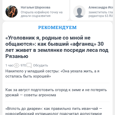
Наталья Шорохова
Александра Исм
Открыла кофейную точку на
заместитель глав
деньги соцразвития
редактора 63.RU
РЕКОМЕНДУЕМ
«Уголовник я, родные со мной не
общаются»: как бывший «афганец» 30
лет живет в землянке посреди леса под
Рязанью
1 час
970
Обсудить
Накипело у младшей сестры: «Она уехала жить, а я
осталась быть хорошей»
Как за август подготовить огород к зиме и не потерять
урожай — советы агронома
«Вплоть до диареи»: как правильно пить иван-чай —
новосибирский нутрициолог подсчитал допустимое