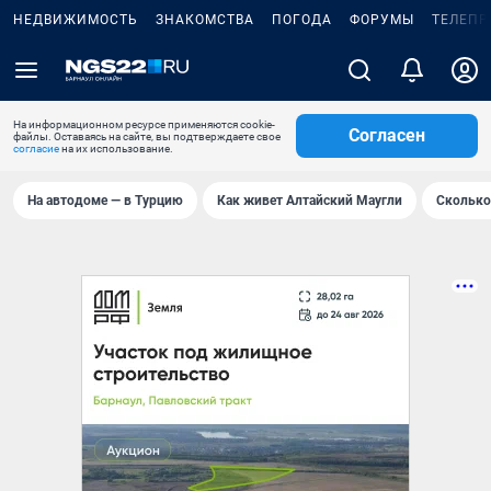
НЕДВИЖИМОСТЬ
ЗНАКОМСТВА
ПОГОДА
ФОРУМЫ
ТЕЛЕПР
На информационном ресурсе применяются cookie-
Согласен
файлы. Оставаясь на сайте, вы подтверждаете свое
согласие
на их использование.
На автодоме — в Турцию
Как живет Алтайский Маугли
Сколько