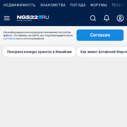
НЕДВИЖИМОСТЬ
ЗНАКОМСТВА
ПОГОДА
ФОРУМЫ
ТЕЛЕПР
На информационном ресурсе применяются cookie-
Согласен
файлы. Оставаясь на сайте, вы подтверждаете свое
согласие
на их использование.
Покорила конкурс красоты в Малайзии
Как живет Алтайский Маугл