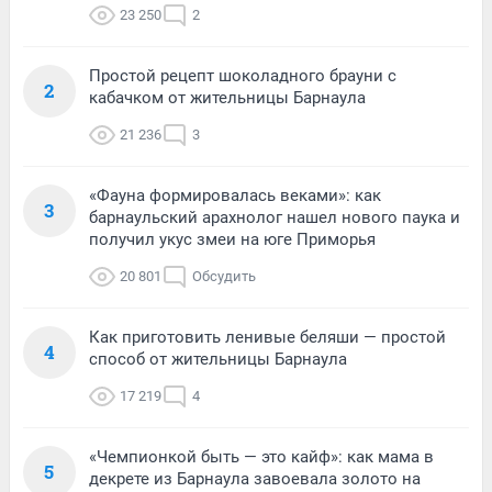
23 250
2
Простой рецепт шоколадного брауни с
2
кабачком от жительницы Барнаула
21 236
3
«Фауна формировалась веками»: как
3
барнаульский арахнолог нашел нового паука и
получил укус змеи на юге Приморья
20 801
Обсудить
Как приготовить ленивые беляши — простой
4
способ от жительницы Барнаула
17 219
4
«Чемпионкой быть — это кайф»: как мама в
5
декрете из Барнаула завоевала золото на