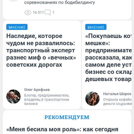
соревнованиях по бодибилдингу
16 511
1
МНЕНИЕ
МНЕНИЕ
Наследие, которое
«Покупаешь кот
чудом не развалилось:
мешке»:
транспортный эксперт
предпринимате
разнес миф о «вечных»
рассказала, как
советских дорогах
самом деле уст
бизнес со скла
дешевых товар
Олег Арефьев
Наталья Шорохо
Блогер, предприниматель,
владелец в транспортном
Открыла кофейну
бизнесе
деньги соцразви
РЕКОМЕНДУЕМ
«Меня бесила моя роль»: как сегодня