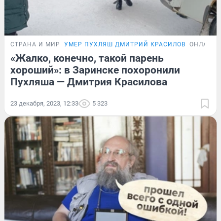
СТРАНА И МИР
УМЕР ПУХЛЯШ ДМИТРИЙ КРАСИЛОВ
ОНЛАЙН-
«Жалко, конечно, такой парень
хороший»: в Заринске похоронили
Пухляша — Дмитрия Красилова
23 декабря, 2023, 12:33
5 323