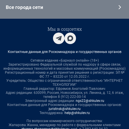
Все города сети
Мы в соцсетях
Контактные данные для Роскомнадзора и государственных органов
Сетевое издание «Барнаул онлайн» (18+)
Зарегистрировано Федеральной службой по надзору в сфере связи,
информационных технологий и массовых коммуникаций (Роскомнадзор)
Регистрационный номер и дата принятия решения о регистрации: ЭЛ №
ФС 77 – 83220 от 12.05.2022 г.
Учредитель: Общество с ограниченной ответственностью "ИНТЕРНЕТ
ТЕХНОЛОГИИ"
Главный редактор: Ефремов Анатолий Павлович
Адрес редакции: 630099, Россия, Новосибирск, ул. Ленина, д. 12, 6 этаж,
телефон 8 (912) 222-00-14
Электронный адрес редакции:
ngs22@shkulev.ru
Контактные данные для Роскомнадзора и государственных органов:
juristnsk@shkulev.ru
Техподдержка:
help@shkulev.ru
По вопросам коммерческого сотрудничества:
Жапарова Жанна, менеджер по работе с федеральными клиентами
zhanna.zhaparova@shkulev.ru
, моб. + 7 982 640 34 32