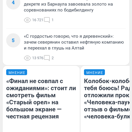
4
декрете из Барнаула завоевала золото на
соревнованиях по бодибилдингу
16 721
1
«С гордостью говорю, что я деревенский»:
5
зачем северянин оставил нефтяную компанию
и переехал в глушь на Алтай
13 976
2
МНЕНИЕ
МНЕНИЕ
«Финал не совпал с
Колобок-колобо
ожиданиями»: стоит ли
тебя боюсь! Рад
смотреть фильм
отложили прок
«Старый орел» на
«Человека-паук
большом экране —
отзыв о фильме
честная рецензия
«человека-булк