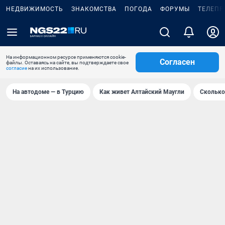
НЕДВИЖИМОСТЬ
ЗНАКОМСТВА
ПОГОДА
ФОРУМЫ
ТЕЛЕПР
На информационном ресурсе применяются cookie-
Согласен
файлы. Оставаясь на сайте, вы подтверждаете свое
согласие
на их использование.
На автодоме — в Турцию
Как живет Алтайский Маугли
Сколько