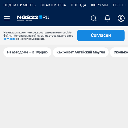
НЕДВИЖИМОСТЬ
ЗНАКОМСТВА
ПОГОДА
ФОРУМЫ
ТЕЛЕПР
На информационном ресурсе применяются cookie-
Согласен
файлы. Оставаясь на сайте, вы подтверждаете свое
согласие
на их использование.
На автодоме — в Турцию
Как живет Алтайский Маугли
Сколько