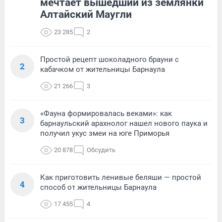
мечтает вышедший из землянки
Алтайский Маугли
23 285
2
Простой рецепт шоколадного брауни с
2
кабачком от жительницы Барнаула
21 266
3
«Фауна формировалась веками»: как
3
барнаульский арахнолог нашел нового паука и
получил укус змеи на юге Приморья
20 878
Обсудить
Как приготовить ленивые беляши — простой
4
способ от жительницы Барнаула
17 455
4