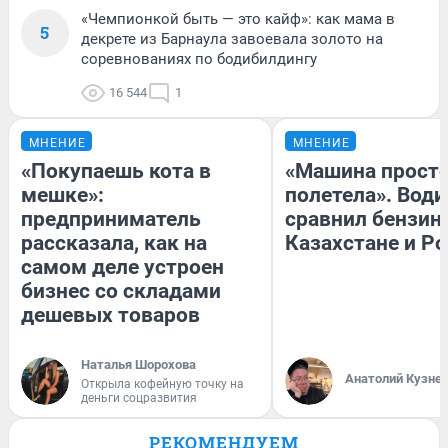
«Чемпионкой быть — это кайф»: как мама в
5
декрете из Барнаула завоевала золото на
соревнованиях по бодибилдингу
16 544
1
МНЕНИЕ
МНЕНИЕ
«Покупаешь кота в
«Машина прост
мешке»:
полетела». Води
предприниматель
сравнил бензин
рассказала, как на
Казахстане и Р
самом деле устроен
бизнес со складами
дешевых товаров
Наталья Шорохова
Анатолий Кузне
Открыла кофейную точку на
деньги соцразвития
РЕКОМЕНДУЕМ