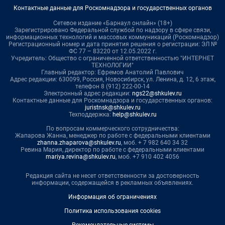
Контактные данные для Роскомнадзора и государственных органов
Сетевое издание «Барнаул онлайн» (18+)
Зарегистрировано Федеральной службой по надзору в сфере связи,
информационных технологий и массовых коммуникаций (Роскомнадзор)
Регистрационный номер и дата принятия решения о регистрации: ЭЛ №
ФС 77 – 83220 от 12.05.2022 г.
Учредитель: Общество с ограниченной ответственностью "ИНТЕРНЕТ
ТЕХНОЛОГИИ"
Главный редактор: Ефремов Анатолий Павлович
Адрес редакции: 630099, Россия, Новосибирск, ул. Ленина, д. 12, 6 этаж,
телефон 8 (912) 222-00-14
Электронный адрес редакции:
ngs22@shkulev.ru
Контактные данные для Роскомнадзора и государственных органов:
juristnsk@shkulev.ru
Техподдержка:
help@shkulev.ru
По вопросам коммерческого сотрудничества:
Жапарова Жанна, менеджер по работе с федеральными клиентами
zhanna.zhaparova@shkulev.ru
, моб. + 7 982 640 34 32
Ревина Мария, директор по работе с федеральными клиентами
mariya.revina@shkulev.ru
, моб. +7 910 402 4056
Редакция сайта не несет ответственности за достоверность
информации, содержащейся в рекламных объявлениях.
Информация об ограничениях
Политика использования cookies
Рекомендательные системы