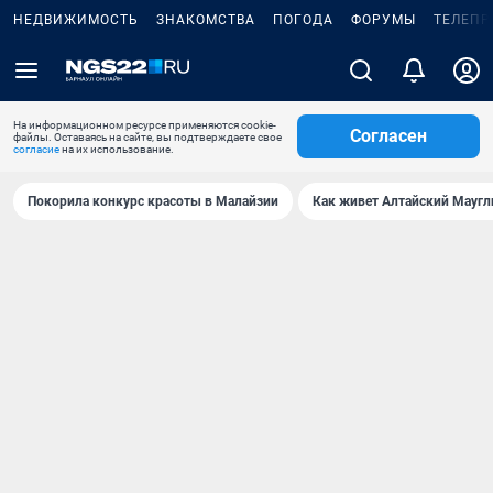
НЕДВИЖИМОСТЬ
ЗНАКОМСТВА
ПОГОДА
ФОРУМЫ
ТЕЛЕПР
На информационном ресурсе применяются cookie-
Согласен
файлы. Оставаясь на сайте, вы подтверждаете свое
согласие
на их использование.
Покорила конкурс красоты в Малайзии
Как живет Алтайский Маугл