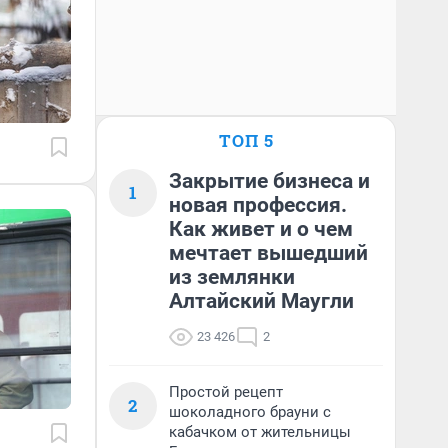
ТОП 5
Закрытие бизнеса и
1
новая профессия.
Как живет и о чем
мечтает вышедший
из землянки
Алтайский Маугли
23 426
2
Простой рецепт
2
шоколадного брауни с
кабачком от жительницы