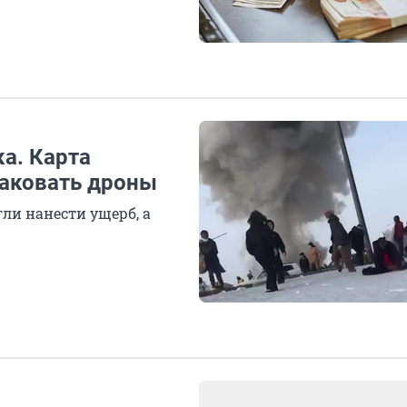
ка. Карта
таковать дроны
гли нанести ущерб, а