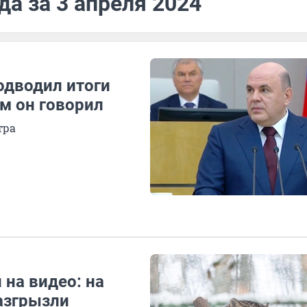
да за 3 апреля 2024
одводил итоги
ем он говорил
тра
на видео: на
азгрызли