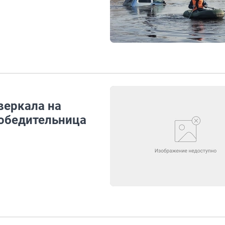
веркала на
победительница