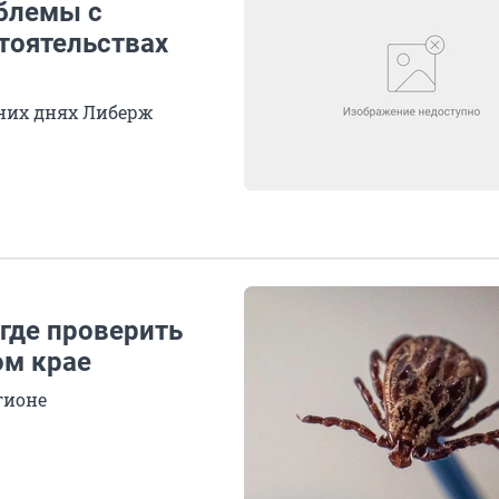
облемы с
стоятельствах
дних днях Либерж
где проверить
ом крае
гионе