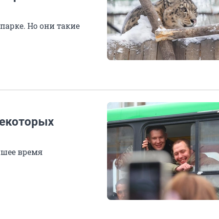
арке. Но они такие
некоторых
йшее время