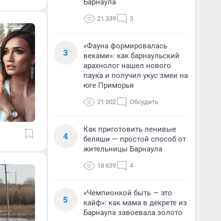
Барнаула
21 339
3
«Фауна формировалась
3
веками»: как барнаульский
арахнолог нашел нового
паука и получил укус змеи на
юге Приморья
21 002
Обсудить
Как приготовить ленивые
4
беляши — простой способ от
жительницы Барнаула
18 639
4
«Чемпионкой быть — это
5
кайф»: как мама в декрете из
Барнаула завоевала золото