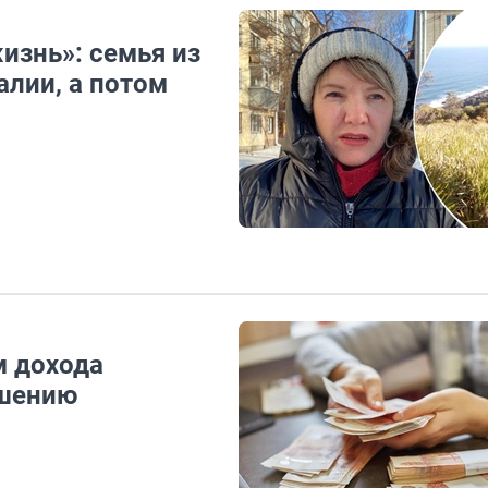
изнь»: семья из
алии, а потом
м дохода
ышению