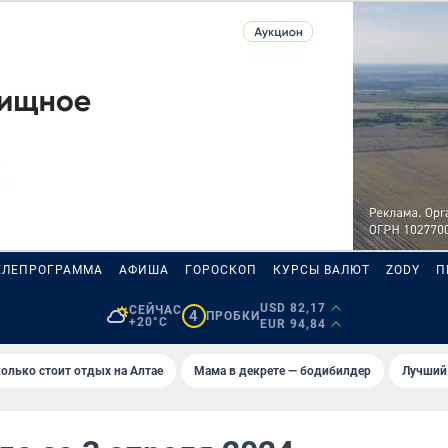
ЕЛЕПРОГРАММА
АФИША
ГОРОСКОП
КУРСЫ ВАЛЮТ
ZODY
П
USD 82,17
СЕЙЧАС
4
ПРОБКИ
+20°C
EUR 94,84
олько стоит отдых на Алтае
Мама в декрете — бодибилдер
Лучший