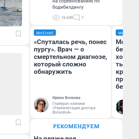
на соревнованиях по
бодибилдингу
16 639
1
МНЕНИЕ
МНЕНИЕ
«Спуталась речь, понес
Мой ба
пургу». Врач — о
береже
смертельном диагнозе,
хотела 
который сложно
тысяч,
обнаружить
кредит,
приеха
безопа
Ирина Волкова
Главврач клиники
Кс
«Реабилитация доктора
Ав
Волковой»
РЕКОМЕНДУЕМ
На пляже под