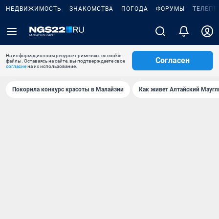
НЕДВИЖИМОСТЬ
ЗНАКОМСТВА
ПОГОДА
ФОРУМЫ
ТЕЛЕПР
На информационном ресурсе применяются cookie-
Согласен
файлы. Оставаясь на сайте, вы подтверждаете свое
согласие
на их использование.
Покорила конкурс красоты в Малайзии
Как живет Алтайский Маугл