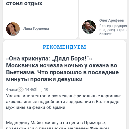
стоил отдых
Олег Арефьев
Блогер, предприн
Лина Гордеева
владелец в тран
бизнесе
РЕКОМЕНДУЕМ
«Она крикнула: „Дядя Боря!“»
Москвичка исчезла ночью у океана во
Вьетнаме. Что произошло в последние
минуты пропажи девушки
4 часа
14 463
10
Уважал иноагентов и размещал фривольные картинки:
эксклюзивные подробности задержания в Волгограде
мужчины за фейки об армии
Медведицу Майю, жившую на цепи в Приморье,
познакомили с гималайским медведем Фиником