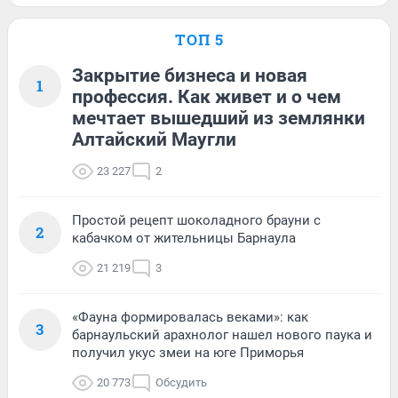
ТОП 5
Закрытие бизнеса и новая
1
профессия. Как живет и о чем
мечтает вышедший из землянки
Алтайский Маугли
23 227
2
Простой рецепт шоколадного брауни с
2
кабачком от жительницы Барнаула
21 219
3
«Фауна формировалась веками»: как
3
барнаульский арахнолог нашел нового паука и
получил укус змеи на юге Приморья
20 773
Обсудить