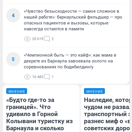
«Чувство безысходности — самое сложное в
4
нашей работе»: барнаульский фельдшер — про
опасных пациентов и вызовы, которые
навсегда остаются в памяти
20 619
2
«Чемпионкой быть — это кайф»: как мама в
5
декрете из Барнаула завоевала золото на
соревнованиях по бодибилдингу
16 483
1
МНЕНИЕ
МНЕНИЕ
«Будто где-то за
Наследие, кото
границей». Что
чудом не разва
удивило в Горной
транспортный э
Колывани туристку из
разнес миф о «
Барнаула и сколько
советских доро