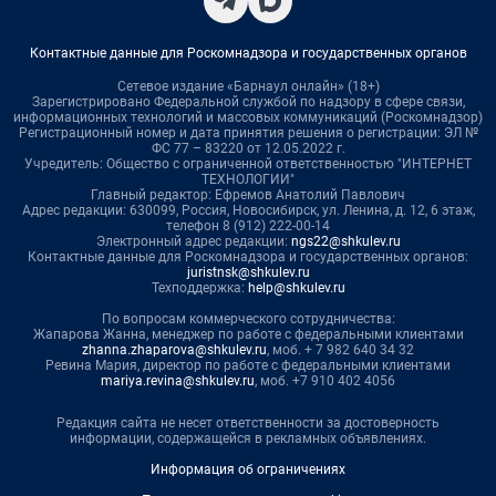
Контактные данные для Роскомнадзора и государственных органов
Сетевое издание «Барнаул онлайн» (18+)
Зарегистрировано Федеральной службой по надзору в сфере связи,
информационных технологий и массовых коммуникаций (Роскомнадзор)
Регистрационный номер и дата принятия решения о регистрации: ЭЛ №
ФС 77 – 83220 от 12.05.2022 г.
Учредитель: Общество с ограниченной ответственностью "ИНТЕРНЕТ
ТЕХНОЛОГИИ"
Главный редактор: Ефремов Анатолий Павлович
Адрес редакции: 630099, Россия, Новосибирск, ул. Ленина, д. 12, 6 этаж,
телефон 8 (912) 222-00-14
Электронный адрес редакции:
ngs22@shkulev.ru
Контактные данные для Роскомнадзора и государственных органов:
juristnsk@shkulev.ru
Техподдержка:
help@shkulev.ru
По вопросам коммерческого сотрудничества:
Жапарова Жанна, менеджер по работе с федеральными клиентами
zhanna.zhaparova@shkulev.ru
, моб. + 7 982 640 34 32
Ревина Мария, директор по работе с федеральными клиентами
mariya.revina@shkulev.ru
, моб. +7 910 402 4056
Редакция сайта не несет ответственности за достоверность
информации, содержащейся в рекламных объявлениях.
Информация об ограничениях