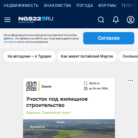
НЕДВИЖИМОСТЬ
ЗНАКОМСТВА
ПОГОДА
ФОРУМЫ
ТЕЛЕПР
На информационном ресурсе применяются cookie-
Согласен
файлы. Оставаясь на сайте, вы подтверждаете свое
согласие
на их использование.
На автодоме — в Турцию
Как живет Алтайский Маугли
Сколько