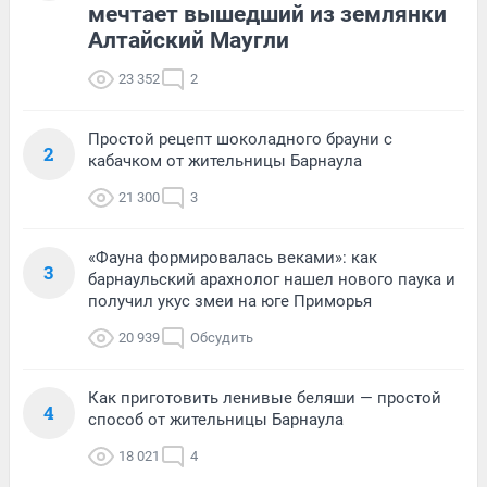
мечтает вышедший из землянки
Алтайский Маугли
23 352
2
Простой рецепт шоколадного брауни с
2
кабачком от жительницы Барнаула
21 300
3
«Фауна формировалась веками»: как
3
барнаульский арахнолог нашел нового паука и
получил укус змеи на юге Приморья
20 939
Обсудить
Как приготовить ленивые беляши — простой
4
способ от жительницы Барнаула
18 021
4