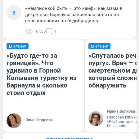
«Чемпионкой быть — это кайф»: как мама в
5
декрете из Барнаула завоевала золото на
соревнованиях по бодибилдингу
16 585
1
МНЕНИЕ
МНЕНИЕ
«Будто где-то за
«Спуталась речь
границей». Что
пургу». Врач — о
удивило в Горной
смертельном ди
Колывани туристку из
который сложн
Барнаула и сколько
обнаружить
стоил отдых
Ирина Волкова
Главврач клиник
Лина Гордеева
«Реабилитация д
Волковой»