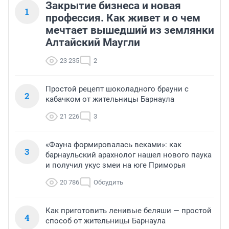
Закрытие бизнеса и новая
1
профессия. Как живет и о чем
мечтает вышедший из землянки
Алтайский Маугли
23 235
2
Простой рецепт шоколадного брауни с
2
кабачком от жительницы Барнаула
21 226
3
«Фауна формировалась веками»: как
3
барнаульский арахнолог нашел нового паука
и получил укус змеи на юге Приморья
20 786
Обсудить
Как приготовить ленивые беляши — простой
4
способ от жительницы Барнаула