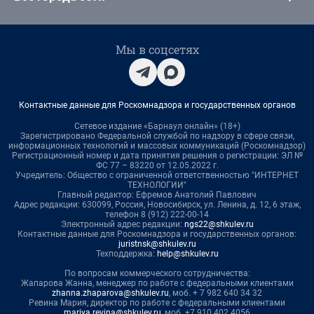
Мы в соцсетях
Контактные данные для Роскомнадзора и государственных органов
Сетевое издание «Барнаул онлайн» (18+)
Зарегистрировано Федеральной службой по надзору в сфере связи,
информационных технологий и массовых коммуникаций (Роскомнадзор)
Регистрационный номер и дата принятия решения о регистрации: ЭЛ №
ФС 77 – 83220 от 12.05.2022 г.
Учредитель: Общество с ограниченной ответственностью "ИНТЕРНЕТ
ТЕХНОЛОГИИ"
Главный редактор: Ефремов Анатолий Павлович
Адрес редакции: 630099, Россия, Новосибирск, ул. Ленина, д. 12, 6 этаж,
телефон 8 (912) 222-00-14
Электронный адрес редакции:
ngs22@shkulev.ru
Контактные данные для Роскомнадзора и государственных органов:
juristnsk@shkulev.ru
Техподдержка:
help@shkulev.ru
По вопросам коммерческого сотрудничества:
Жапарова Жанна, менеджер по работе с федеральными клиентами
zhanna.zhaparova@shkulev.ru
, моб. + 7 982 640 34 32
Ревина Мария, директор по работе с федеральными клиентами
mariya.revina@shkulev.ru
, моб. +7 910 402 4056