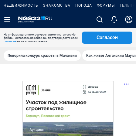
НЕДВИЖИМОСТЬ
ЗНАКОМСТВА
ПОГОДА
ФОРУМЫ
ТЕЛЕПР
На информационном ресурсе применяются cookie-
Согласен
файлы. Оставаясь на сайте, вы подтверждаете свое
согласие
на их использование.
Покорила конкурс красоты в Малайзии
Как живет Алтайский Маугл