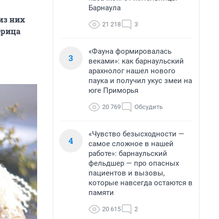
Барнаула
из них
21 218
3
ерица
«Фауна формировалась
3
веками»: как барнаульский
арахнолог нашел нового
паука и получил укус змеи на
юге Приморья
20 769
Обсудить
«Чувство безысходности —
4
самое сложное в нашей
работе»: барнаульский
фельдшер — про опасных
пациентов и вызовы,
которые навсегда остаются в
памяти
20 615
2