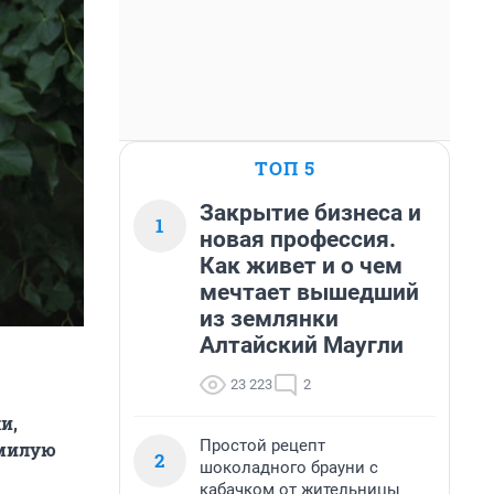
ТОП 5
Закрытие бизнеса и
1
новая профессия.
Как живет и о чем
мечтает вышедший
из землянки
Алтайский Маугли
23 223
2
и,
Простой рецепт
 милую
2
шоколадного брауни с
кабачком от жительницы