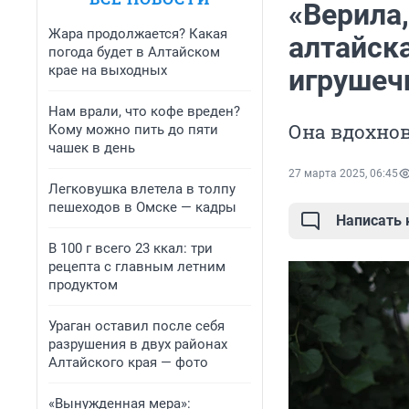
«Верила,
Жара продолжается? Какая
алтайск
погода будет в Алтайском
крае на выходных
игрушеч
Нам врали, что кофе вреден?
Она вдохно
Кому можно пить до пяти
чашек в день
27 марта 2025, 06:45
Легковушка влетела в толпу
пешеходов в Омске — кадры
Написать
В 100 г всего 23 ккал: три
рецепта с главным летним
продуктом
Ураган оставил после себя
разрушения в двух районах
Алтайского края — фото
«Вынужденная мера»: