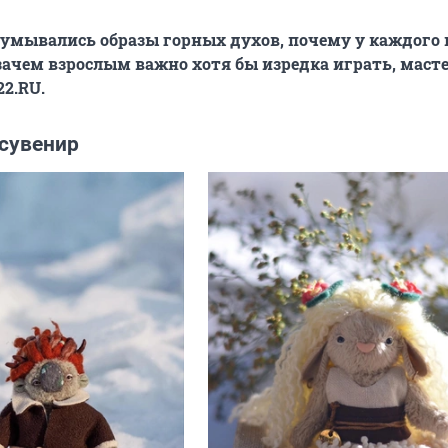
думывались образы горных духов, почему у каждого 
 зачем взрослым важно хотя бы изредка играть, маст
22.RU.
 сувенир