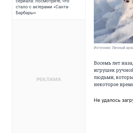
сериала: посмотрите, что
стало с актерами «Санта-
Барбары»
Источник: 
Личный арх
Восемь лет наза
игрушек ручной
людьми, которы
некоторое врем
Не удалось загр