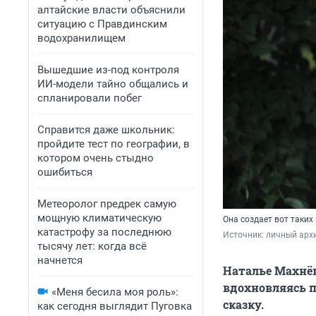
алтайские власти объяснили
ситуацию с Правдинским
водохранилищем
Вышедшие из-под контроля
ИИ-модели тайно общались и
спланировали побег
Справится даже школьник:
пройдите тест по географии, в
котором очень стыдно
ошибиться
Метеоролог предрек самую
мощную климатическую
Она создает вот таких
катастрофу за последнюю
Источник: 
личный арх
тысячу лет: когда всё
начнется
Наталье Махнё
вдохновляясь п
«Меня бесила моя роль»:
сказку.
как сегодня выглядит Пуговка