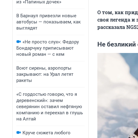
из «Папиных дочек»
О том, как при
В Барнаул привезли новые
своя легенда и
автобусы — показываем, как
рассказала NGS
выглядят
«Не просто слух»: Федору
Не безликий
Бондарчуку приписывают
новый роман — с кем
Воют сирены, аэропорты
закрывают: на Урал летят
ракеты
«С гордостью говорю, что я
деревенский»: зачем
северянин оставил нефтяную
компанию и переехал в глушь
на Алтай
Круче сюжета любого