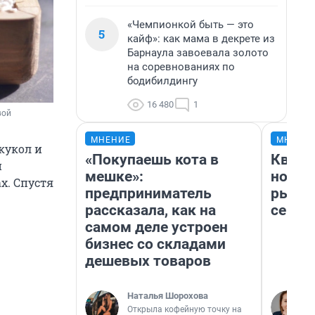
«Чемпионкой быть — это
5
кайф»: как мама в декрете из
Барнаула завоевала золото
на соревнованиях по
бодибилдингу
16 480
1
вой
МНЕНИЕ
МНЕНИ
кукол и
«Покупаешь кота в
Кварт
и
мешке»:
но де
х. Спустя
предприниматель
рынок
рассказала, как на
сейча
самом деле устроен
бизнес со складами
дешевых товаров
Наталья Шорохова
Открыла кофейную точку на