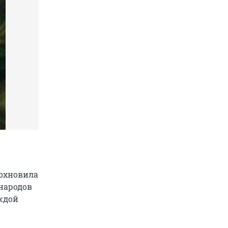
дохновила
народов
аждой