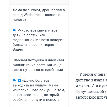
Дома полыхают, дрон попал в
склад Wildberries: главное о
налетах
«Чисто все мамы и все
дети на свете»: как
медвежонок Момота покорил
буквально весь интернет.
Видео
Опасная петрушка и ядовитая
вишня: какие растения чаще
всего путают со съедобными
— У меня очень 
детство вязала 
«Долго боялась
выходить на улицу». Мама
и ткать. А я с 
искалеченного бойца — о том,
Получается, об
как спасает сына, который
авторской игру
разбился по пути к невесте