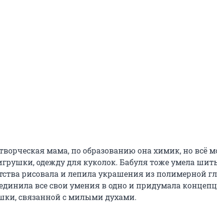
творческая мама, по образованию она химик, но всё м
игрушки, одежду для куколок. Бабуля тоже умела шить
детства рисовала и лепила украшения из полимерной г
ъединила все свои умения в одно и придумала концеп
шки, связанной с милыми духами.