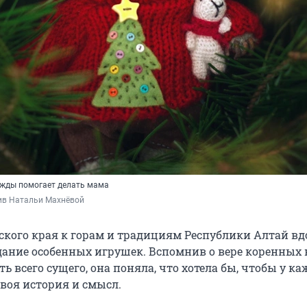
ежды помогает делать мама
ив Натальи Махнёвой
ского края к горам и традициям Республики Алтай в
дание особенных игрушек. Вспомнив о вере коренных 
ь всего сущего, она поняла, что хотела бы, чтобы у к
воя история и смысл.