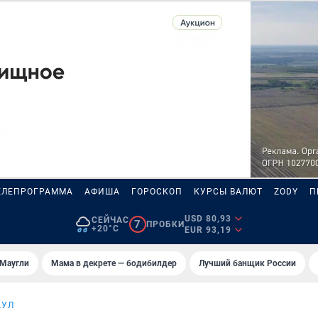
ЕЛЕПРОГРАММА
АФИША
ГОРОСКОП
КУРСЫ ВАЛЮТ
ZODY
П
USD 80,93
СЕЙЧАС
7
ПРОБКИ
+20°C
EUR 93,19
 Маугли
Мама в декрете — бодибилдер
Лучший банщик России
АУЛ