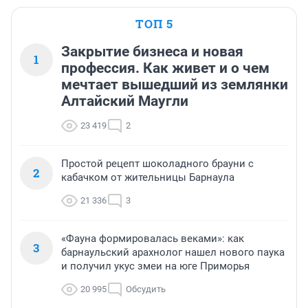
ТОП 5
Закрытие бизнеса и новая
1
профессия. Как живет и о чем
мечтает вышедший из землянки
Алтайский Маугли
23 419
2
Простой рецепт шоколадного брауни с
2
кабачком от жительницы Барнаула
21 336
3
«Фауна формировалась веками»: как
3
барнаульский арахнолог нашел нового паука
и получил укус змеи на юге Приморья
20 995
Обсудить