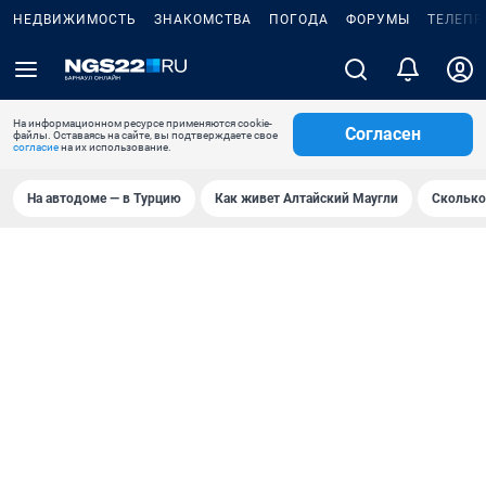
НЕДВИЖИМОСТЬ
ЗНАКОМСТВА
ПОГОДА
ФОРУМЫ
ТЕЛЕПР
На информационном ресурсе применяются cookie-
Согласен
файлы. Оставаясь на сайте, вы подтверждаете свое
согласие
на их использование.
На автодоме — в Турцию
Как живет Алтайский Маугли
Сколько