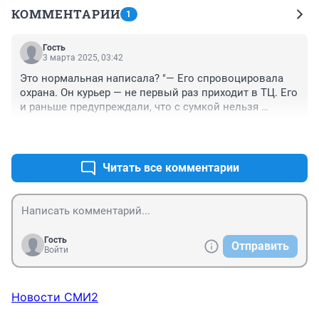
КОММЕНТАРИИ
1
Гость
3 марта 2025, 03:42
Это нормальная написала? "— Его спровоцировала 
охрана. Он курьер — не первый раз приходит в ТЦ. Его 
и раньше предупреждали, что с сумкой нельзя 
заходить. Но в этот раз вот как закончилось. 
+0
–0
Молодой парень, жалко, — пояснила женщина". На 
нее не был направлен пистолет? На родителей ее, на 
детей? Охрану осудила? Алло, люди, все общество не 
Читать все комментарии
в себе, или треть "добрых"?
Гость
Отправить
Войти
Новости СМИ2