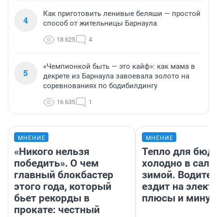
Как приготовить ленивые беляши — простой
4
способ от жительницы Барнаула
18 625
4
«Чемпионкой быть — это кайф»: как мама в
5
декрете из Барнаула завоевала золото на
соревнованиях по бодибилдингу
16 635
1
МНЕНИЕ
МНЕНИЕ
«Никого нельзя
Тепло для бюд
победить». О чем
холодно в сало
главный блокбастер
зимой. Водител
этого года, который
ездит на элект
бьет рекорды в
плюсы и мину
прокате: честный