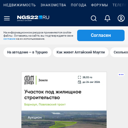
НЕДВИЖИМОСТЬ
ЗНАКОМСТВА
ПОГОДА
ФОРУМЫ
ТЕЛЕПР
На информационном ресурсе применяются cookie-
Согласен
файлы. Оставаясь на сайте, вы подтверждаете свое
согласие
на их использование.
На автодоме — в Турцию
Как живет Алтайский Маугли
Сколько