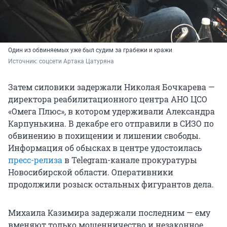
Один из обвиняемых уже был судим за грабежи и кражи
Источник: 
соцсети Артака Цатуряна
Затем силовики задержали Николая Бочкарева —
директора реабилитационного центра АНО ЦСО
«Омега Плюс», в котором удерживали Александра
Карпунькина. В декабре его отправили в СИЗО по
обвинению в похищении и лишении свободы.
Информация об обысках в центре удостоилась
пресс-релиза
в Telegram-канале прокуратуры
Новосибирской области. Оперативники
продолжили розыск остальных фигурантов дела.
Михаила Казимира задержали последним — ему
вменяют только мошенничество и незаконное