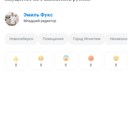
Эмиль Фукс
Младший редактор
Новосибирск
Похищение
Город Искитим
Незаконная
0
0
0
0
0