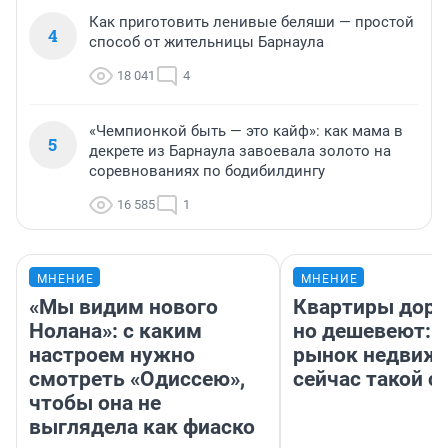
Как приготовить ленивые беляши — простой
4
способ от жительницы Барнаула
18 041
4
«Чемпионкой быть — это кайф»: как мама в
5
декрете из Барнаула завоевала золото на
соревнованиях по бодибилдингу
16 585
1
МНЕНИЕ
МНЕНИЕ
«Мы видим нового
Квартиры дор
Нолана»: с каким
но дешевеют: 
настроем нужно
рынок недвиж
смотреть «Одиссею»,
сейчас такой 
чтобы она не
выглядела как фиаско