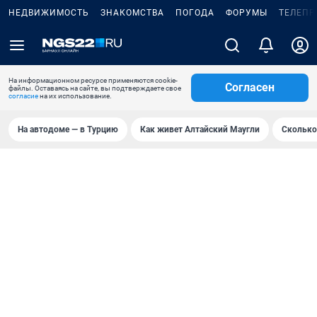
НЕДВИЖИМОСТЬ
ЗНАКОМСТВА
ПОГОДА
ФОРУМЫ
ТЕЛЕПР
На информационном ресурсе применяются cookie-
Согласен
файлы. Оставаясь на сайте, вы подтверждаете свое
согласие
на их использование.
На автодоме — в Турцию
Как живет Алтайский Маугли
Сколько