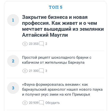
ТОП 5
Закрытие бизнеса и новая
1
профессия. Как живет и о чем
мечтает вышедший из землянки
Алтайский Маугли
23 353
2
Простой рецепт шоколадного брауни с
2
кабачком от жительницы Барнаула
21 300
3
«Фауна формировалась веками»: как
3
барнаульский арахнолог нашел нового паука
и получил укус змеи на юге Приморья
20 939
Обсудить