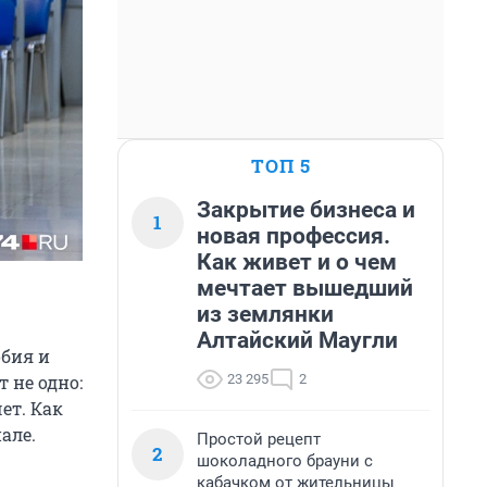
ТОП 5
Закрытие бизнеса и
1
новая профессия.
Как живет и о чем
мечтает вышедший
из землянки
Алтайский Маугли
бия и
23 295
2
 не одно:
ет. Как
але.
Простой рецепт
2
шоколадного брауни с
кабачком от жительницы