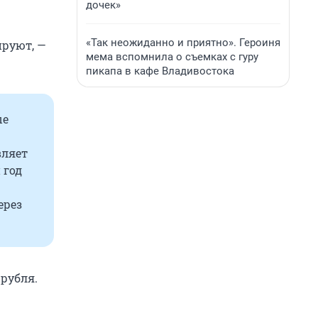
дочек»
«Так неожиданно и приятно». Героиня
ируют, —
мема вспомнила о съемках с гуру
пикапа в кафе Владивостока
ые
вляет
 год
ерез
 рубля.