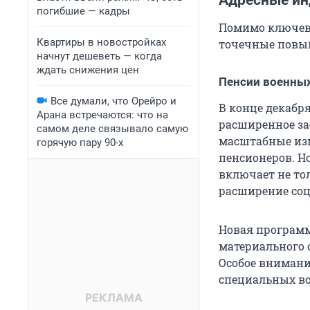
Адресные ин
погибшие — кадры
Помимо ключевы
Квартиры в новостройках
точечные повы
начнут дешеветь — когда
ждать снижения цен
Пенсии военных
Все думали, что Орейро и
В конце декабр
Арана встречаются: что на
расширенное за
самом деле связывало самую
масштабные изм
горячую пару 90-х
пенсионеров. Но
включает не то
расширение соц
Новая программ
материального 
Особое внимани
специальных в