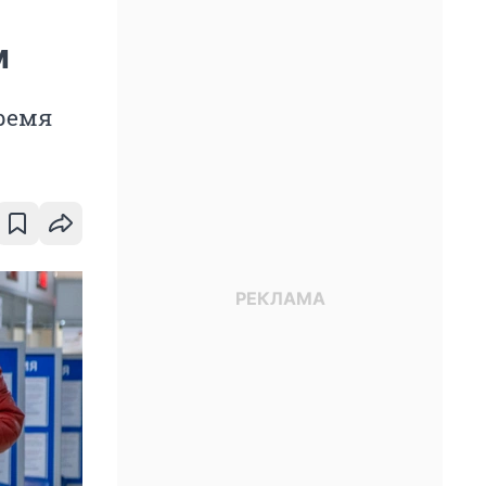
м
время