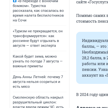
«В переходе с вонючим
сайте «Госуслу
бомжом». Туристка
рассказала, как спасалась во
Помимо самих в
время налета беспилотников
на Сочи
стоимость пенс
«Туризм не прекращается, он
трансформируется»: как
Индивидуаль
россияне будут отдыхать в
августе — ответ эксперта
баллы, — это
Необходимый
Какой будет зима, можно
28,2 балла, 
узнать по погоде 7 августа —
работы или и
важные приметы
пенсии. Узна
аккаунт на «
День Анны Летней: почему 7
августа нельзя ссориться и
есть мясо
В 2024 году один
Смоленскую область накрыл
разрушительный циклон:
власти ввели режим ЧС, есть