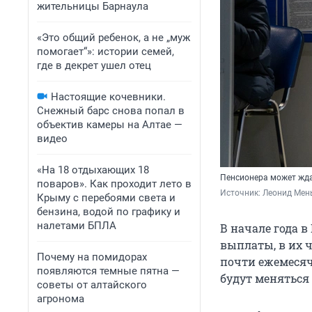
жительницы Барнаула
«Это общий ребенок, а не „муж
помогает“»: истории семей,
где в декрет ушел отец
Настоящие кочевники.
Снежный барс снова попал в
объектив камеры на Алтае —
видео
«На 18 отдыхающих 18
Пенсионера может ждат
поваров». Как проходит лето в
Источник: 
Леонид Мен
Крыму с перебоями света и
бензина, водой по графику и
налетами БПЛА
В начале года 
выплаты, в их ч
Почему на помидорах
почти ежемесяч
появляются темные пятна —
будут меняться
советы от алтайского
агронома