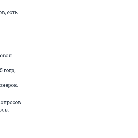
в, есть
ровал
 года,
онеров.
вопросов
ров.
м