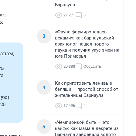
Барнаула
нет
21 271
3
Их
«Фауна формировалась
3
веками»: как барнаульский
арахнолог нашел нового
паука и получил укус змеи на
анам,
юге Приморья
20 888
Обсудить
ть
на
Как приготовить ленивые
4
беляши — простой способ от
жительницы Барнаула
вую)
025
17 496
4
«Чемпионкой быть — это
5
кайф»: как мама в декрете из
Барнаула завоевала золото
так что у