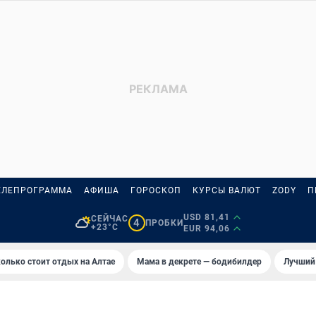
ЕЛЕПРОГРАММА
АФИША
ГОРОСКОП
КУРСЫ ВАЛЮТ
ZODY
П
USD 81,41
СЕЙЧАС
4
ПРОБКИ
+23°C
EUR 94,06
олько стоит отдых на Алтае
Мама в декрете — бодибилдер
Лучший