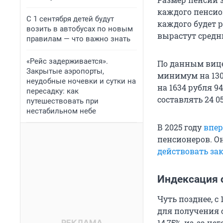
каждого пенсио
С 1 сентября детей будут
каждого будет р
возить в автобусах по новым
вырастут средни
правилам — что важно знать
«Рейс задерживается».
По данным вице
Закрытые аэропорты,
минимум на 130
неудобные ночевки и сутки на
на 1634 рубля 9
пересадку: как
составлять 24 05
путешествовать при
нестабильном небе
В 2025 году
впер
пенсионеров. Он
действовать за
Индексация 
Чуть позднее, с
для получения 
14,75%, из-за че