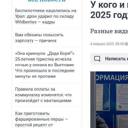
У кого и
Беспилотники нацелились на
2025 го
Урал: дрон ударил по складу
Wildberries — кадры
Разные виды
Вам обязаны повысить
зарплату — причина
4 января 2025, 08:00
«Она крикнула: „Дядя Боря!“»
Написать
25-летняя туристка исчезла
ночью у океана во Вьетнаме.
Что произошло в последние
минуты ее пропажи
Правила оплаты за
коммуналку изменятся: что
произойдет с квитанциями
Как приготовить
фаршированные перцы —
простой рецепт от