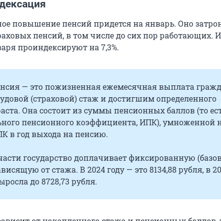
дексация
ое повышение пенсий придется на январь. Оно затро
аховых пенсий, в том числе до сих пор работающих. 
варя проиндексируют на 7,3%.
енсия — это пожизненная ежемесячная выплата гражд
довой (страховой) стаж и достигшим определенного
аста. Она состоит из суммы пенсионных баллов (то ес
ного пенсионного коэффициента, ИПК), умноженной 
К в год выхода на пенсию.
 части государство доплачивает фиксированную (базо
висящую от стажа. В 2024 году — это 8134,88 рубля, в 2
ыросла до 8728,73 рубля.
ависит от накопленного стажа и пенсионных баллов, 