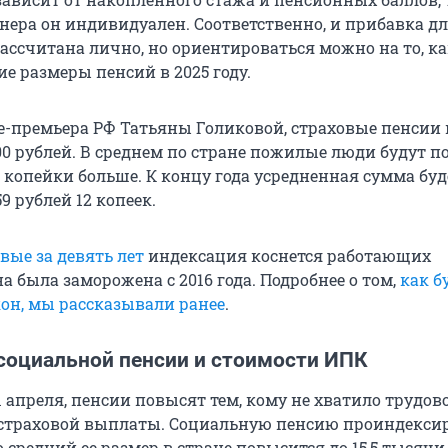
нера он индивидуален. Соответственно, и прибавка д
ассчитана лично, но ориентироваться можно на то, к
е размеры пенсий в 2025 году.
-премьера РФ Татьяны Голиковой, страховые пенсии
0 рублей. В среднем по стране пожилые люди будут п
4 копейки больше. К концу года усредненная сумма буд
9 рублей 12 копеек.
вые за девять лет
индексация коснется работающих
а была заморожена с 2016 года. Подробнее о том,
как б
кон, мы рассказывали ранее
.
социальной пенсии и стоимости ИПК
 1 апреля, пенсии повысят тем, кому не хватило трудов
страховой выплаты. Социальную пенсию проиндекси
го средний ее размер в стране повысится до 15,5 тысячи