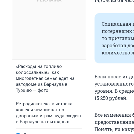
Социальная 
потерявших к
то причинам
заработал до
количество л
«Расходы на топливо
колоссальные»: как
Если после инд
многодетная семья едет на
установленного
автодоме из Барнаула в
Турцию — фото
уровня. В сред
15 250 рублей.
Ретродискотека, выставка
кошек и чемпионат по
Все изменения 
дворовым играм: куда сходить
предоставления
в Барнауле на выходных
Понять, на как