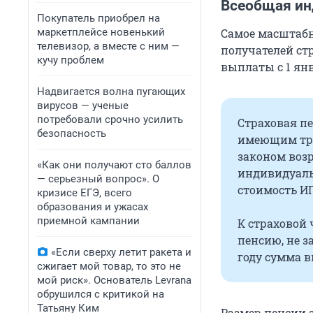
Всеобщая ин
Покупатель приобрел на
маркетплейсе новенький
Самое масштабн
телевизор, а вместе с ним —
получателей стр
кучу проблем
выплаты с 1 ян
Надвигается волна пугающих
вирусов — ученые
потребовали срочно усилить
Страховая п
безопасность
имеющим тру
законом возр
«Как они получают сто баллов
индивидуаль
— серьезный вопрос». О
стоимость ИП
кризисе ЕГЭ, всего
образования и ужасах
приемной кампании
К страховой
пенсию, не за
«Если сверху летит ракета и
году сумма в
сжигает мой товар, то это не
мой риск». Основатель Levrana
обрушился с критикой на
Татьяну Ким
Размер пенсии з