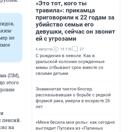
«Это тот, кого ты
травила»: прикамца
приговорили к 22 годам за
лидов,
убийство семьи его
аким-
девушки, сейчас он звонит
мер не
ей с угрозами
имое
6 августа
19 116
27
С рождения в неволе. Как в
уральской колонии осужденные
мамы отбывают срок вместе со
своими детьми
ма (ПМ),
до этого
Знаменитая тикток-блогер,
уровне
рассказывавшая о борьбе с редкой
формой рака, умерла в возрасте 26
лет
ти
 пенсий.
«Меня бесила моя роль»: как сегодня
жно на
выглядит Пуговка из «Папиных