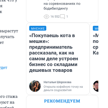
на соревнованиях по
ля
бодибилдингу
ак
16 552
1
МНЕНИЕ
МНЕНИ
 вырастут
«Покупаешь кота в
«Маши
олучать
мешке»:
полет
ет
предприниматель
сравн
рассказала, как на
Казах
самом деле устроен
бизнес со складами
удет
дешевых товаров
Наталья Шорохова
Открыла кофейную точку на
деньги соцразвития
ого стажа
РЕКОМЕНДУЕМ
руют на
 рублей.