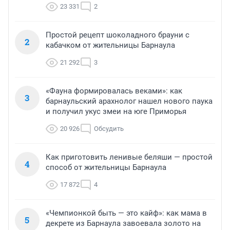
23 331
2
Простой рецепт шоколадного брауни с
2
кабачком от жительницы Барнаула
21 292
3
«Фауна формировалась веками»: как
3
барнаульский арахнолог нашел нового паука
и получил укус змеи на юге Приморья
20 926
Обсудить
Как приготовить ленивые беляши — простой
4
способ от жительницы Барнаула
17 872
4
«Чемпионкой быть — это кайф»: как мама в
5
декрете из Барнаула завоевала золото на