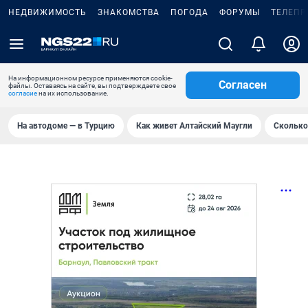
НЕДВИЖИМОСТЬ
ЗНАКОМСТВА
ПОГОДА
ФОРУМЫ
ТЕЛЕПР
На информационном ресурсе применяются cookie-
Согласен
файлы. Оставаясь на сайте, вы подтверждаете свое
согласие
на их использование.
На автодоме — в Турцию
Как живет Алтайский Маугли
Сколько