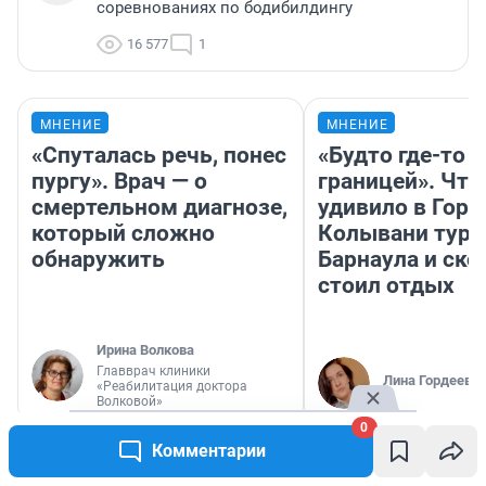
соревнованиях по бодибилдингу
16 577
1
МНЕНИЕ
МНЕНИЕ
«Спуталась речь, понес
«Будто где-то з
пургу». Врач — о
границей». Что
смертельном диагнозе,
удивило в Горн
который сложно
Колывани тури
обнаружить
Барнаула и ско
стоил отдых
Ирина Волкова
Главврач клиники
Лина Гордеева
«Реабилитация доктора
Волковой»
0
Комментарии
РЕКОМЕНДУЕМ