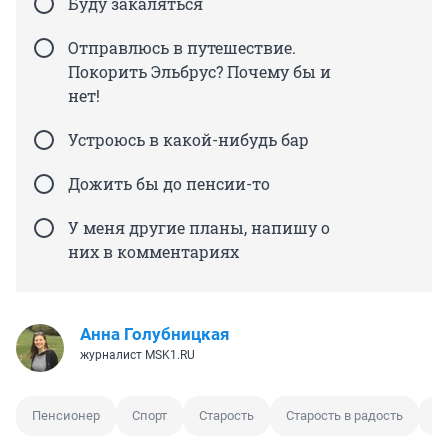
Буду закаляться
Отправлюсь в путешествие.
Покорить Эльбрус? Почему бы и
нет!
Устроюсь в какой-нибудь бар
Дожить бы до пенсии-то
У меня другие планы, напишу о
них в комментариях
Анна Голубницкая
журналист MSK1.RU
Пенсионер
Спорт
Старость
Старость в радость
Ж