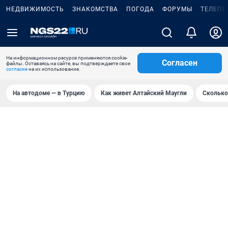
НЕДВИЖИМОСТЬ
ЗНАКОМСТВА
ПОГОДА
ФОРУМЫ
ТЕЛЕПР
На информационном ресурсе применяются cookie-
Согласен
файлы. Оставаясь на сайте, вы подтверждаете свое
согласие
на их использование.
На автодоме — в Турцию
Как живет Алтайский Маугли
Сколько