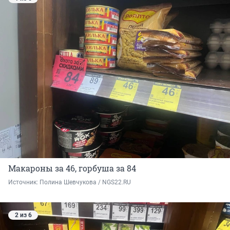
Макароны за 46, горбуша за 84
Источник: 
Полина Шевчукова / NGS22.RU
2 из 6