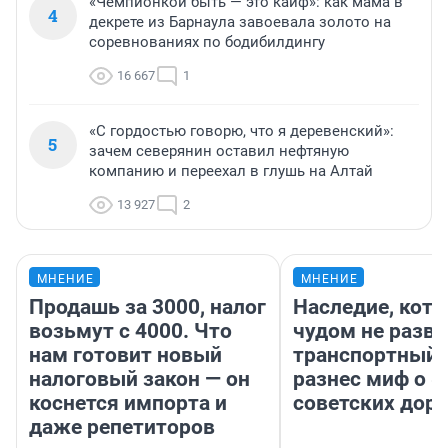
«Чемпионкой быть — это кайф»: как мама в
4
декрете из Барнаула завоевала золото на
соревнованиях по бодибилдингу
16 667
1
«С гордостью говорю, что я деревенский»:
5
зачем северянин оставил нефтяную
компанию и переехал в глушь на Алтай
13 927
2
МНЕНИЕ
МНЕНИЕ
Продашь за 3000, налог
Наследие, кото
возьмут с 4000. Что
чудом не разва
нам готовит новый
транспортный 
налоговый закон — он
разнес миф о 
коснется импорта и
советских доро
даже репетиторов