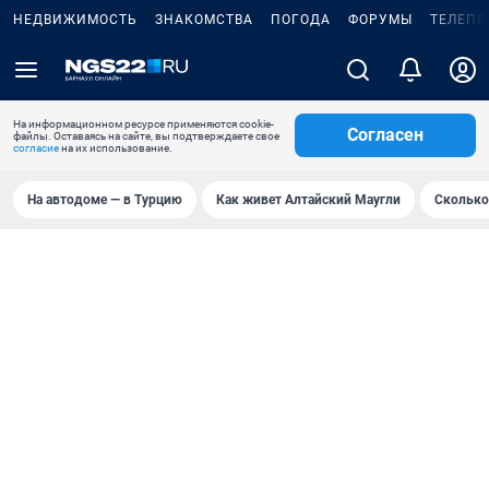
НЕДВИЖИМОСТЬ
ЗНАКОМСТВА
ПОГОДА
ФОРУМЫ
ТЕЛЕПР
На информационном ресурсе применяются cookie-
Согласен
файлы. Оставаясь на сайте, вы подтверждаете свое
согласие
на их использование.
На автодоме — в Турцию
Как живет Алтайский Маугли
Сколько