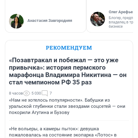
Олег Арефьев
Блогер, предпри
Анастасия Завгородняя
владелец в тра
бизнесе
РЕКОМЕНДУЕМ
«Позавтракал и побежал — это уже
привычка»: история пермского
марафонца Владимира Никитина — он
стал чемпионом РФ 35 раз
8 часов
5 030
7
«Нам не хотелось популярности». Бабушки из
уральской глубинки стали звездами соцсетей — они
покорили Агутина и Бузову
«Не вольеры, а камеры пыток»: девушка
пожаловалась на состояние экопарка «Лотос» в