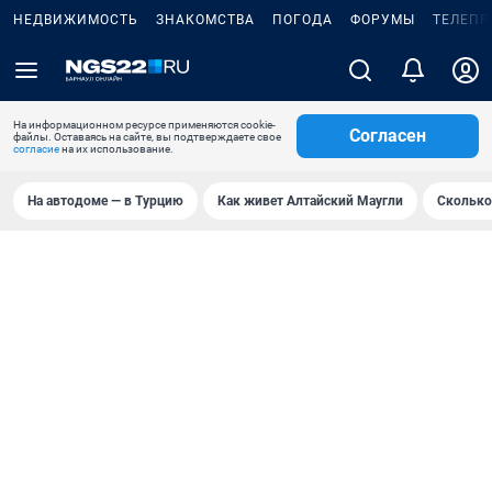
НЕДВИЖИМОСТЬ
ЗНАКОМСТВА
ПОГОДА
ФОРУМЫ
ТЕЛЕПР
На информационном ресурсе применяются cookie-
Согласен
файлы. Оставаясь на сайте, вы подтверждаете свое
согласие
на их использование.
На автодоме — в Турцию
Как живет Алтайский Маугли
Сколько