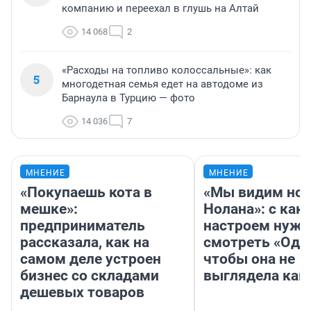
компанию и переехал в глушь на Алтай
14 068
2
«Расходы на топливо колоссальные»: как
5
многодетная семья едет на автодоме из
Барнаула в Турцию — фото
14 036
7
МНЕНИЕ
МНЕНИЕ
«Покупаешь кота в
«Мы видим нов
мешке»:
Нолана»: с как
предприниматель
настроем нужн
рассказала, как на
смотреть «Оди
самом деле устроен
чтобы она не
бизнес со складами
выглядела как
дешевых товаров