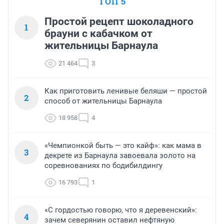
ТОП 5
Простой рецепт шоколадного
1
брауни с кабачком от
жительницы Барнаула
21 464
3
Как приготовить ленивые беляши — простой
2
способ от жительницы Барнаула
18 958
4
«Чемпионкой быть — это кайф»: как мама в
3
декрете из Барнаула завоевала золото на
соревнованиях по бодибилдингу
16 793
1
«С гордостью говорю, что я деревенский»:
4
зачем северянин оставил нефтяную