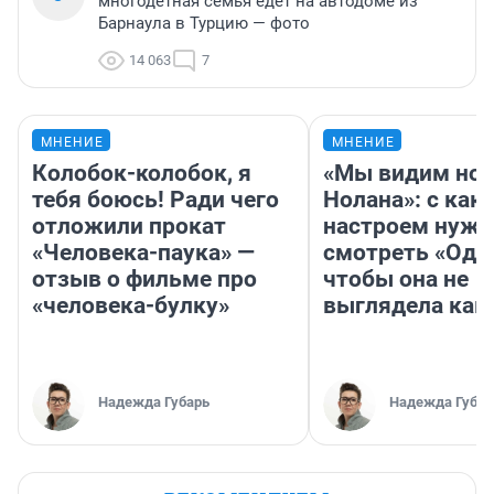
многодетная семья едет на автодоме из
Барнаула в Турцию — фото
14 063
7
МНЕНИЕ
МНЕНИЕ
Колобок-колобок, я
«Мы видим нов
тебя боюсь! Ради чего
Нолана»: с как
отложили прокат
настроем нужн
«Человека-паука» —
смотреть «Оди
отзыв о фильме про
чтобы она не
«человека-булку»
выглядела как
Надежда Губарь
Надежда Губар