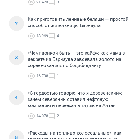
21 473
3
Как приготовить ленивые беляши — простой
2
способ от жительницы Барнаула
18 969
4
«Чемпионкой быть — это кайф»: как мама в
3
декрете из Барнаула завоевала золото на
соревнованиях по бодибилдингу
16 798
1
«С гордостью говорю, что я деревенский»:
4
зачем северянин оставил нефтяную
компанию и переехал в глушь на Алтай
14 078
2
«Расходы на топливо колоссальные»: как
5