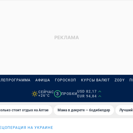
ЕЛЕПРОГРАММА
АФИША
ГОРОСКОП
КУРСЫ ВАЛЮТ
ZODY
П
USD 82,17
СЕЙЧАС
3
ПРОБКИ
+26°C
EUR 94,84
олько стоит отдых на Алтае
Мама в декрете — бодибилдер
Лучший
ЕЦОПЕРАЦИЯ НА УКРАИНЕ