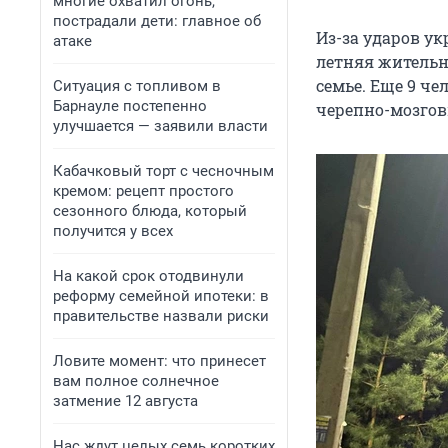
многие охватил огонь,
пострадали дети: главное об
Из-за ударов у
атаке
летняя жительн
семье. Еще 9 ч
Ситуация с топливом в
Барнауле постепенно
черепно-мозгов
улучшается — заявили власти
Кабачковый торт с чесночным
кремом: рецепт простого
сезонного блюда, который
получится у всех
На какой срок отодвинули
реформу семейной ипотеки: в
правительстве назвали риски
Ловите момент: что принесет
вам полное солнечное
затмение 12 августа
Нас ждут целых семь коротких