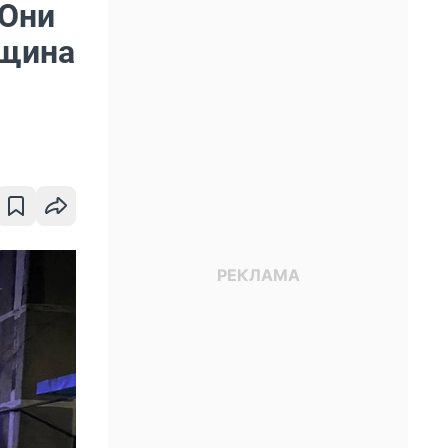
 Они
нщина