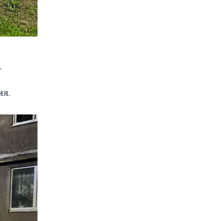
—
ия.