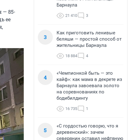
Барнаула
 — 85-
21 410
3
ь ее
я,
Как приготовить ленивые
3
беляши — простой способ от
жительницы Барнаула
18 884
4
«Чемпионкой быть — это
4
кайф»: как мама в декрете из
Барнаула завоевала золото
на соревнованиях по
бодибилдингу
16 735
1
«С гордостью говорю, что я
5
деревенский»: зачем
северянин оставил нефтяную