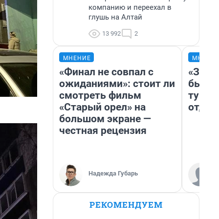
компанию и переехал в
глушь на Алтай
13 992
2
МНЕНИЕ
МНЕНИ
«Финал не совпал с
«За н
ожиданиями»: стоит ли
были 
смотреть фильм
турис
«Старый орел» на
отдых
большом экране —
честная рецензия
Надежда Губарь
РЕКОМЕНДУЕМ