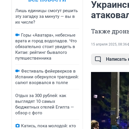
Украинс
Лишь единицы смогут решить
атакова
эту загадку за минуту — вы в
их числе?
Также дрон
Горы «Аватара», небесные
врата и город водопадов. Что
15 апреля 2025, 08:36
обязательно стоит увидеть в
Китае: рейтинг бывалого
путешественника
Написать
Фестиваль фейерверков в
Испании обернулся трагедией:
салют взорвался в толпе
Отдых за 300 рублей: как
выглядят 10 самых
бюджетных отелей Египта —
обзор с фото
Катись, пока молодой: кто