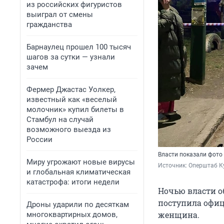
из российских фигуристов
выиграл от смены
гражданства
Барнаулец прошел 100 тысяч
шагов за сутки — узнали
зачем
Фермер Джастас Уолкер,
известный как «веселый
молочник» купил билеты в
Стамбул на случай
возможного выезда из
России
Власти показали фото
Миру угрожают новые вирусы
Источник: 
Оперштаб Ку
и глобальная климатическая
катастрофа: итоги недели
Ночью власти об
поступила офиц
Дроны ударили по десяткам
женщина.
многоквартирных домов,