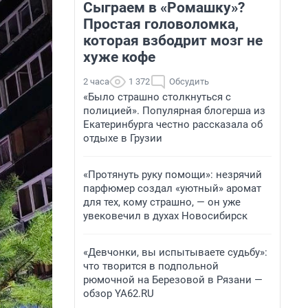
Сыграем в «Ромашку»?
Простая головоломка,
которая взбодрит мозг не
хуже кофе
2 часа
1 372
Обсудить
«Было страшно столкнуться с
полицией». Популярная блогерша из
Екатеринбурга честно рассказала об
отдыхе в Грузии
«Протянуть руку помощи»: незрячий
парфюмер создал «уютный» аромат
для тех, кому страшно, — он уже
увековечил в духах Новосибирск
«Девчонки, вы испытываете судьбу»:
что творится в подпольной
рюмочной на Березовой в Рязани —
обзор YA62.RU