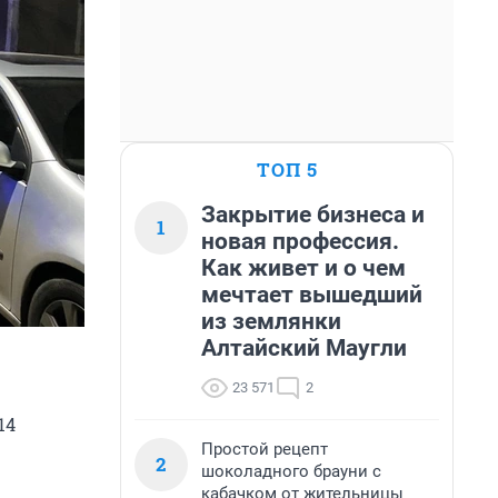
ТОП 5
Закрытие бизнеса и
1
новая профессия.
Как живет и о чем
мечтает вышедший
из землянки
Алтайский Маугли
23 571
2
14
Простой рецепт
2
шоколадного брауни с
кабачком от жительницы