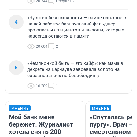
20 744
Обсудить
«Чувство безысходности — самое сложное в
4
нашей работе»: барнаульский фельдшер —
про опасных пациентов и вызовы, которые
навсегда остаются в памяти
20 604
2
«Чемпионкой быть — это кайф»: как мама в
5
декрете из Барнаула завоевала золото на
соревнованиях по бодибилдингу
16 209
1
МНЕНИЕ
МНЕНИЕ
Мой банк меня
«Спуталась реч
бережет. Журналист
пургу». Врач — 
хотела снять 200
смертельном д