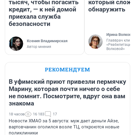
тысяч, чтобы погасить
который слож
кредит, — к ней домой
обнаружить
приехала служба
безопасности
Ирина Волкова
Главврач клини
Ксения Владимирская
«Реабилитация 
Автор мнения
Волковой»
РЕКОМЕНДУЕМ
В уфимский приют привезли пермячку
Марину, которая почти ничего о себе
не помнит. Посмотрите, вдруг она вам
знакома
18 часов
16 183
17
Новости ХМАО за 5 августа: муж дает деньги Айзе,
вартовчанин оголился возле ТЦ, откроются новые
поликлиники