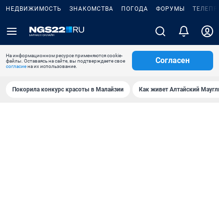
НЕДВИЖИМОСТЬ
ЗНАКОМСТВА
ПОГОДА
ФОРУМЫ
ТЕЛЕПР
На информационном ресурсе применяются cookie-
Согласен
файлы. Оставаясь на сайте, вы подтверждаете свое
согласие
на их использование.
Покорила конкурс красоты в Малайзии
Как живет Алтайский Маугл