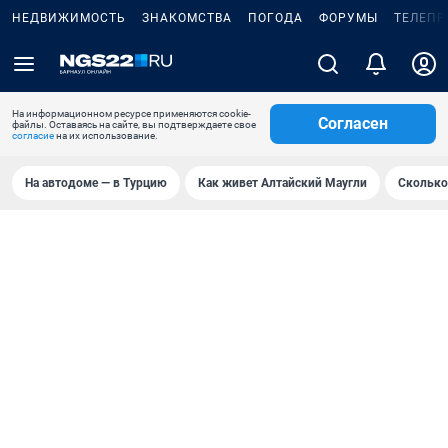
НЕДВИЖИМОСТЬ
ЗНАКОМСТВА
ПОГОДА
ФОРУМЫ
ТЕЛЕПР
На информационном ресурсе применяются cookie-
Согласен
файлы. Оставаясь на сайте, вы подтверждаете свое
согласие
на их использование.
На автодоме — в Турцию
Как живет Алтайский Маугли
Сколько