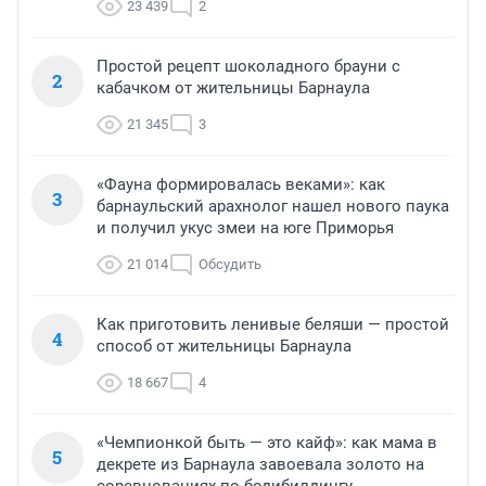
23 439
2
Простой рецепт шоколадного брауни с
2
кабачком от жительницы Барнаула
21 345
3
«Фауна формировалась веками»: как
3
барнаульский арахнолог нашел нового паука
и получил укус змеи на юге Приморья
21 014
Обсудить
Как приготовить ленивые беляши — простой
4
способ от жительницы Барнаула
18 667
4
«Чемпионкой быть — это кайф»: как мама в
5
декрете из Барнаула завоевала золото на