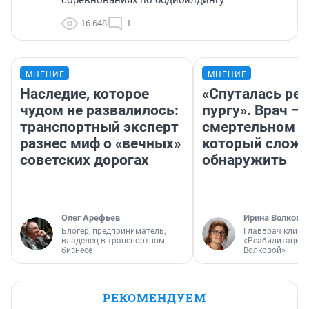
соревнованиях по бодибилдингу
16 648
1
МНЕНИЕ
МНЕНИЕ
Наследие, которое
«Спуталась реч
чудом не развалилось:
пургу». Врач — 
транспортный эксперт
смертельном д
разнес миф о «вечных»
который слож
советских дорогах
обнаружить
Олег Арефьев
Ирина Волкова
Блогер, предприниматель,
Главврач клини
владелец в транспортном
«Реабилитация 
бизнесе
Волковой»
РЕКОМЕНДУЕМ