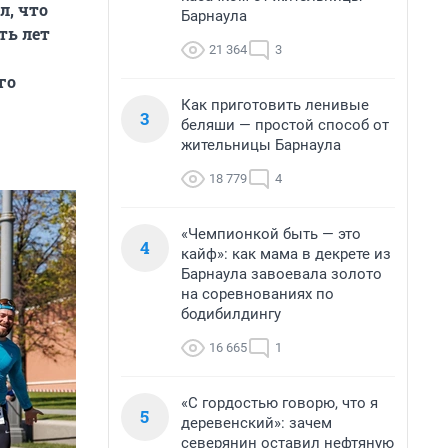
л, что
Барнаула
ть лет
21 364
3
го
Как приготовить ленивые
3
беляши — простой способ от
жительницы Барнаула
18 779
4
«Чемпионкой быть — это
4
кайф»: как мама в декрете из
Барнаула завоевала золото
на соревнованиях по
бодибилдингу
16 665
1
«С гордостью говорю, что я
5
деревенский»: зачем
северянин оставил нефтяную