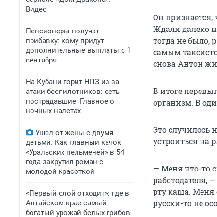
Видео
Он признается, 
Ждали далеко не
Пенсионеры получат
тогда не было,
прибавку: кому придут
дополнительные выплаты с 1
самым таксистом
сентября
снова Антон жил
На Кубани горит НПЗ из-за
В итоге перевы
атаки беспилотников: есть
пострадавшие. Главное о
организм. В од
ночных налетах
Это случилось 
Ушел от жены с двумя
устроиться на р
детьми. Как главный качок
«Уральских пельменей» в 54
года закрутил роман с
— Меня что-то 
молодой красоткой
работодателя, —
рту каша. Меня 
«Первый слой отходит»: где в
русски-то не ос
Алтайском крае самый
богатый урожай белых грибов