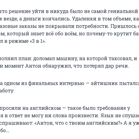
что решение уйти в никуда было не самой гениальной
 везде, а деньги кончались. Удаленки в том объеме, ка
 разовые заказы не покрывали потребности. Пришлось 
, который знает всё обо всём, но почему-то крутит ба
 в режиме «3 в 1».
полнил план: доломал машину, на которой таксовал, и
ин момент Антон обнаружил, что потерял дар речи.
на одном из финальных интервью — айтишник пыталс
аботу:
спросили на английском — такое было требование у
 я в ответ не могу ни слова произнести. Язык не слушае
спрашивают: «Антон, что с твоим английским?» А я уж
обо…