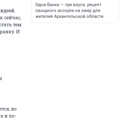
Одна банка — три вкуса: рецепт
 идеей.
овощного ассорти на зиму для
жителей Архангельской области
к сейчас,
стать тем
ранку. И
я
тся, во
е и по-