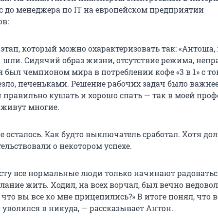
с до менеджера по IT на европейском предприятии
в:
 этап, который можно охарактеризовать так: «Антоша,
 шли. Сидячий образ жизни, отсутствие режима, непр
я был чемпионом мира в потреблении кофе «3 в 1» с т
везло, печеньками. Решение рабочих задач было важне
 правильно кушать и хорошо спать — так в моей проф
 живут многие.
не осталось. Как будто выключатель сработал. Хотя до
ельствовали о некотором успехе.
асту все нормальные люди только начинают радоватьс
лание жить. Ходил, на всех ворчал, был вечно недовол
 что вы все ко мне прицепились?» В итоге понял, что 
и уволился в никуда, — рассказывает Антон.