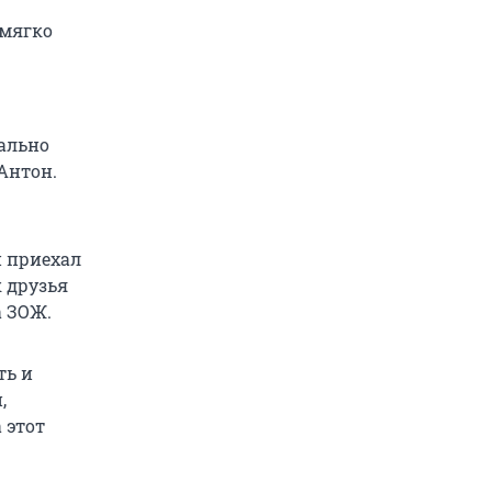
 мягко
кально
 Антон.
и приехал
к друзья
а ЗОЖ.
ть и
,
 этот