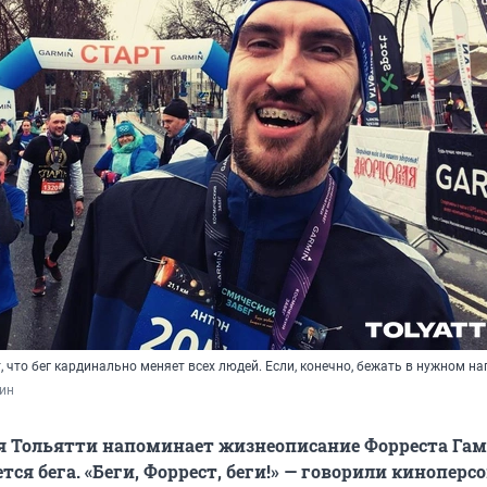
 что бег кардинально меняет всех людей. Если, конечно, бежать в нужном н
ин
 Тольятти напоминает жизнеописание Форреста Гам
ется бега. «Беги, Форрест, беги!» — говорили кинопер