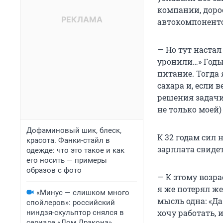
компании, доро
автокомпоненто
— Но тут настал
уронили…» Годы
питание. Тогда 
сахара и, если 
решения задачи
не только моей)
Дофаминовый шик, блеск,
К 32 годам сил 
красота. Фанки-стайл в
зарплата свидет
одежде: что это такое и как
его носить — примеры
образов с фото
— К этому возр
я же потерял же
«Минус — слишком много
мысль одна: «Да
спойлеров»: российский
хочу работать, 
ниндзя-скульптор снялся в
сериале «Дом Дракона».