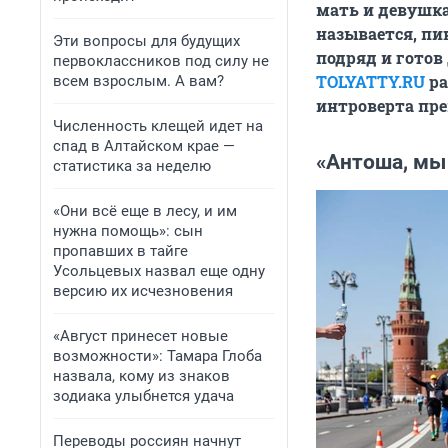
мать и девушка.
называется, пи
Эти вопросы для будущих
подряд и готов
первоклассников под силу не
TOLYATTY.RU
ра
всем взрослым. А вам?
интроверта пре
Численность клещей идет на
спад в Алтайском крае —
«Антоша, мы
статистика за неделю
«Они всё еще в лесу, и им
нужна помощь»: сын
пропавших в тайге
Усольцевых назвал еще одну
версию их исчезновения
«Август принесет новые
возможности»: Тамара Глоба
назвала, кому из знаков
зодиака улыбнется удача
Переводы россиян начнут