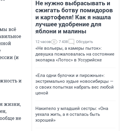
Не нужно выбрасывать и
сжигать ботву помидоров
и картофеля! Как я нашла
лучшее удобрение для
 мы всё
яблони и малины
авильное
12 часов
7 438
Обсудить
онной
«Не вольеры, а камеры пыток»:
е
девушка пожаловалась на состояние
ессии (и
экопарка «Лотос» в Уссурийске
«Ела одни булочки и пирожные»:
лжность и
экстремально худые новосибирцы —
о своих попытках набрать вес любой
ценой
я жизни,
Накипело у младшей сестры: «Она
ен,
уехала жить, а я осталась быть
вообще не
хорошей»