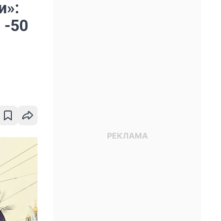
и»:
 -50