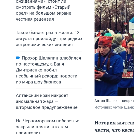
ожиданиями»: стоит ли
смотреть фильм «Старый
орел» на большом экране —
честная рецензия
Такое бывает раз в жизни: 12
августа произойдут три редких
астрономических явления
Прохор Шаляпин влюбился
по-настоящему, а Ваня
Дмитриенко побил
необычный рекорд: новости
из мира шоу-бизнеса
Алтайский край накроет
аномальная жара —
Антон Щанкин говорит,
штормовое предупреждение
Источник: 
Антон Щанк
На Черноморском побережье
История жителя
закрыли пляжи: что там
части, что каса
происходит