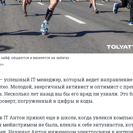
 кайф, общаются и веселятся на забегах
ин
 успешный IT-менеджер, который ведет направление
teo. Молодой, энергичный активист и оптимист с пр
 Несколько лет назад вы бы его вряд ли узнали. Это 
оверт, погруженный в цифры и коды.
в IT Антон принял еще в школе, когда увлекся компь
 мейнстримом не была, влекла к себе энтузиастов, ко
ами. Начинал Антон инженером электросвязи в интерн