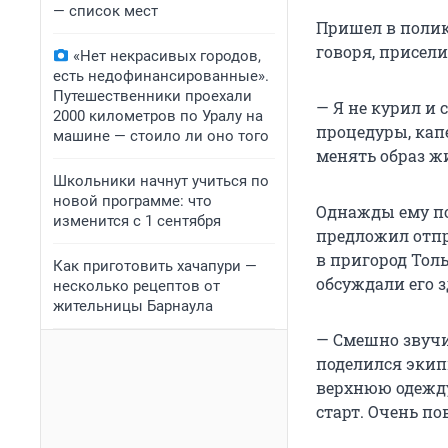
— список мест
Пришел в поликл
говоря, присели
«Нет некрасивых городов,
есть недофинансированные».
Путешественники проехали
— Я не курил и 
2000 километров по Уралу на
процедуры, кап
машине — стоило ли оно того
менять образ жи
Школьники начнут учиться по
новой программе: что
Однажды ему поз
изменится с 1 сентября
предложил отпр
в пригород Толь
Как приготовить хачапури —
обсуждали его з
несколько рецептов от
жительницы Барнаула
— Смешно звучит
поделился экип
верхнюю одежду,
старт. Очень по