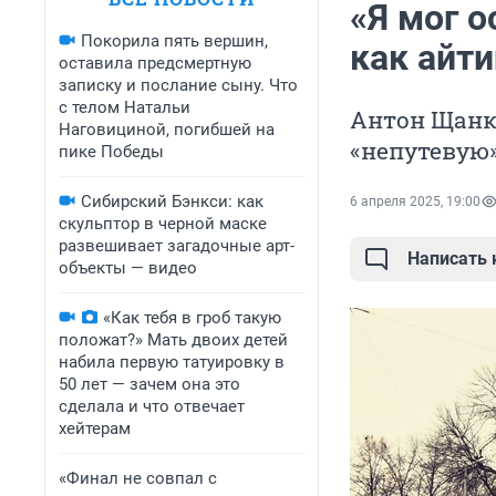
«Я мог о
Покорила пять вершин,
как айти
оставила предсмертную
записку и послание сыну. Что
с телом Натальи
Антон Щанк
Наговициной, погибшей на
«непутевую
пике Победы
Сибирский Бэнкси: как
6 апреля 2025, 19:00
скульптор в черной маске
развешивает загадочные арт-
Написать
объекты — видео
«Как тебя в гроб такую
положат?» Мать двоих детей
набила первую татуировку в
50 лет — зачем она это
сделала и что отвечает
хейтерам
«Финал не совпал с