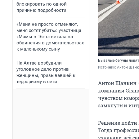
блокировать по одной
причине: подробности
«Меня не просто отменяют,
меня хотят убить»: участница
«Мамы в 16» ответила на
обвинения в домогательствах
к маленькому сыну
Бывалые бегуны ловят
На Алтае возбудили
Источник: 
Антон Щанк
уголовное дело против
женщины, призывавшей к
терроризму в сети
Антон Щанкин —
компании Gisme
чувством юмора.
замкнутый интр
Решение пойти 
Тогда профессия
узнавали всё с