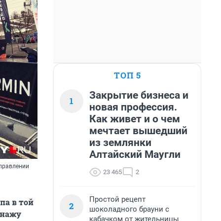
ТОП 5
Закрытие бизнеса и
1
новая профессия.
Как живет и о чем
мечтает вышедший
из землянки
Алтайский Маугли
аправлении
23 465
2
Простой рецепт
па в той
2
шоколадного брауни с
сонажу
кабачком от жительницы