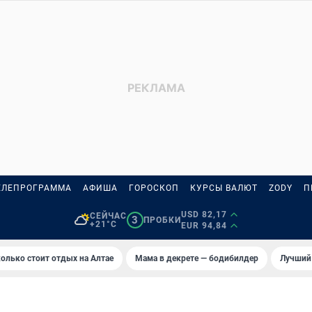
ЕЛЕПРОГРАММА
АФИША
ГОРОСКОП
КУРСЫ ВАЛЮТ
ZODY
П
USD 82,17
СЕЙЧАС
3
ПРОБКИ
+21°C
EUR 94,84
олько стоит отдых на Алтае
Мама в декрете — бодибилдер
Лучший