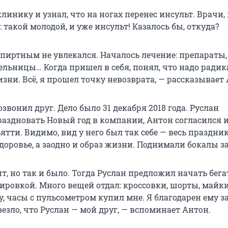
инику и узнал, что на ногах перенес инсульт. Врачи,
: такой молодой, и уже инсульт! Казалось бы, откуда?
спиртным не увлекался. Началось лечение: препараты,
ельницы… Когда пришел в себя, понял, что надо ради
зни. Всё, я прошел точку невозврата, — рассказывает
вонил друг. Дело было 31 декабря 2018 года. Руслан
аздновать Новый год в компании, Антон согласился 
ятти. Видимо, вид у него был так себе — весь праздни
доровье, а заодно и образ жизни. Поднимали бокалы з
, но так и было. Тогда Руслан предложил начать бега
ировкой. Много вещей отдал: кроссовки, шорты, майки
 часы с пульсометром купил мне. Я благодарен ему за
везло, что Руслан — мой друг, — вспоминает Антон.