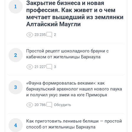
Закрытие бизнеса и новая
1
профессия. Как живет и о чем
мечтает вышедший из землянки
Алтайский Маугли
23 235
2
Простой рецепт шоколадного брауни с
2
кабачком от жительницы Барнаула
21 227
3
«Фауна формировалась веками»: как
3
барнаульский арахнолог нашел нового паука
и получил укус змеи на юге Приморья
20 786
Обсудить
Как приготовить ленивые беляши — простой
4
способ от жительницы Барнаула