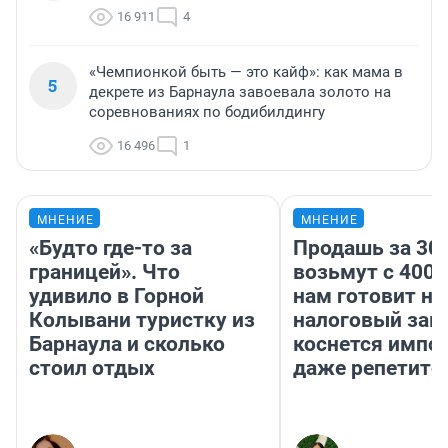
16 911
4
«Чемпионкой быть — это кайф»: как мама в
5
декрете из Барнаула завоевала золото на
соревнованиях по бодибилдингу
16 496
1
МНЕНИЕ
МНЕНИЕ
«Будто где-то за
Продашь за 300
границей». Что
возьмут с 4000
удивило в Горной
нам готовит н
Колывани туристку из
налоговый зако
Барнаула и сколько
коснется импор
стоил отдых
даже репетито