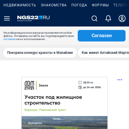
НЕДВИЖИМОСТЬ
ЗНАКОМСТВА
ПОГОДА
ФОРУМЫ
ТЕЛЕПР
На информационном ресурсе применяются cookie-
Согласен
файлы. Оставаясь на сайте, вы подтверждаете свое
согласие
на их использование.
Покорила конкурс красоты в Малайзии
Как живет Алтайский Маугл