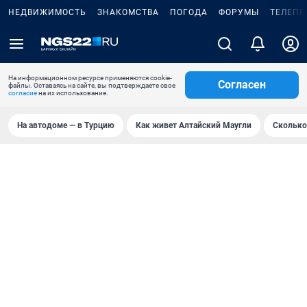
НЕДВИЖИМОСТЬ
ЗНАКОМСТВА
ПОГОДА
ФОРУМЫ
ТЕЛЕПР
На информационном ресурсе применяются cookie-
Согласен
файлы. Оставаясь на сайте, вы подтверждаете свое
согласие
на их использование.
На автодоме — в Турцию
Как живет Алтайский Маугли
Сколько