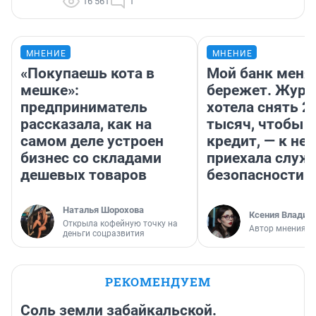
16 561
1
МНЕНИЕ
МНЕНИЕ
«Покупаешь кота в
Мой банк меня
мешке»:
бережет. Журн
предприниматель
хотела снять 2
рассказала, как на
тысяч, чтобы п
самом деле устроен
кредит, — к не
бизнес со складами
приехала служ
дешевых товаров
безопасности
Наталья Шорохова
Ксения Владим
Открыла кофейную точку на
Автор мнения
деньги соцразвития
РЕКОМЕНДУЕМ
Соль земли забайкальской.