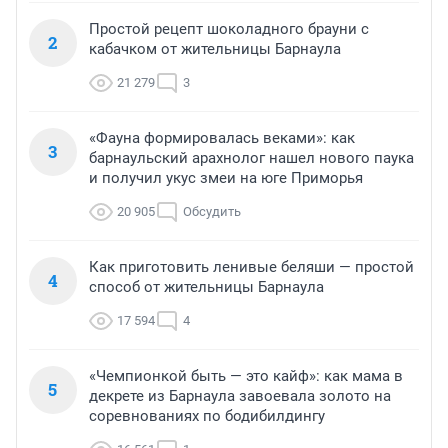
Простой рецепт шоколадного брауни с
2
кабачком от жительницы Барнаула
21 279
3
«Фауна формировалась веками»: как
3
барнаульский арахнолог нашел нового паука
и получил укус змеи на юге Приморья
20 905
Обсудить
Как приготовить ленивые беляши — простой
4
способ от жительницы Барнаула
17 594
4
«Чемпионкой быть — это кайф»: как мама в
5
декрете из Барнаула завоевала золото на
соревнованиях по бодибилдингу