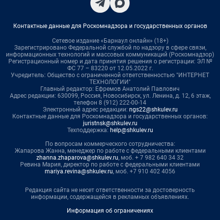
Контактные данные для Роскомнадзора и государственных органов
Сетевое издание «Барнаул онлайн» (18+)
Зарегистрировано Федеральной службой по надзору в сфере связи,
информационных технологий и массовых коммуникаций (Роскомнадзор)
Регистрационный номер и дата принятия решения о регистрации: ЭЛ №
ФС 77 – 83220 от 12.05.2022 г.
Учредитель: Общество с ограниченной ответственностью "ИНТЕРНЕТ
ТЕХНОЛОГИИ"
Главный редактор: Ефремов Анатолий Павлович
Адрес редакции: 630099, Россия, Новосибирск, ул. Ленина, д. 12, 6 этаж,
телефон 8 (912) 222-00-14
Электронный адрес редакции:
ngs22@shkulev.ru
Контактные данные для Роскомнадзора и государственных органов:
juristnsk@shkulev.ru
Техподдержка:
help@shkulev.ru
По вопросам коммерческого сотрудничества:
Жапарова Жанна, менеджер по работе с федеральными клиентами
zhanna.zhaparova@shkulev.ru
, моб. + 7 982 640 34 32
Ревина Мария, директор по работе с федеральными клиентами
mariya.revina@shkulev.ru
, моб. +7 910 402 4056
Редакция сайта не несет ответственности за достоверность
информации, содержащейся в рекламных объявлениях.
Информация об ограничениях