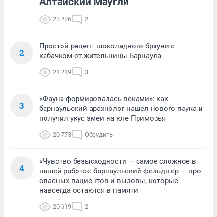
Алтайский Маугли
23 226
2
Простой рецепт шоколадного брауни с
2
кабачком от жительницы Барнаула
21 219
3
«Фауна формировалась веками»: как
3
барнаульский арахнолог нашел нового паука и
получил укус змеи на юге Приморья
20 773
Обсудить
«Чувство безысходности — самое сложное в
4
нашей работе»: барнаульский фельдшер — про
опасных пациентов и вызовы, которые
навсегда остаются в памяти
20 619
2