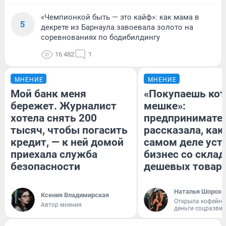
«Чемпионкой быть — это кайф»: как мама в
5
декрете из Барнаула завоевала золото на
соревнованиях по бодибилдингу
16 482
1
МНЕНИЕ
МНЕНИЕ
Мой банк меня
«Покупаешь кот
бережет. Журналист
мешке»:
хотела снять 200
предпринимате
тысяч, чтобы погасить
рассказала, как
кредит, — к ней домой
самом деле уст
приехала служба
бизнес со скла
безопасности
дешевых товар
Наталья Шорохо
Ксения Владимирская
Открыла кофейну
Автор мнения
деньги соцразви