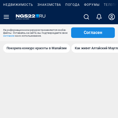
НЕДВИЖИМОСТЬ
ЗНАКОМСТВА
ПОГОДА
ФОРУМЫ
ТЕЛЕПР
На информационном ресурсе применяются cookie-
Согласен
файлы. Оставаясь на сайте, вы подтверждаете свое
согласие
на их использование.
Покорила конкурс красоты в Малайзии
Как живет Алтайский Маугл