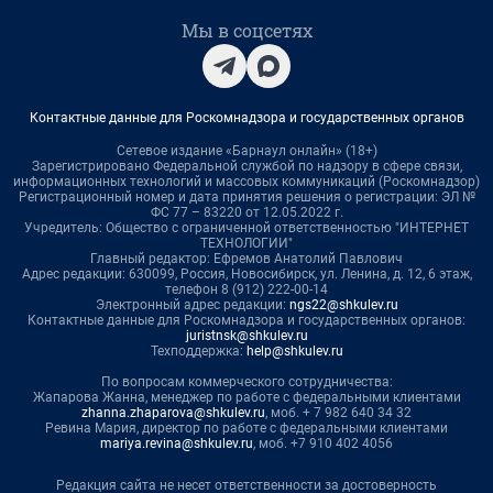
Мы в соцсетях
Контактные данные для Роскомнадзора и государственных органов
Сетевое издание «Барнаул онлайн» (18+)
Зарегистрировано Федеральной службой по надзору в сфере связи,
информационных технологий и массовых коммуникаций (Роскомнадзор)
Регистрационный номер и дата принятия решения о регистрации: ЭЛ №
ФС 77 – 83220 от 12.05.2022 г.
Учредитель: Общество с ограниченной ответственностью "ИНТЕРНЕТ
ТЕХНОЛОГИИ"
Главный редактор: Ефремов Анатолий Павлович
Адрес редакции: 630099, Россия, Новосибирск, ул. Ленина, д. 12, 6 этаж,
телефон 8 (912) 222-00-14
Электронный адрес редакции:
ngs22@shkulev.ru
Контактные данные для Роскомнадзора и государственных органов:
juristnsk@shkulev.ru
Техподдержка:
help@shkulev.ru
По вопросам коммерческого сотрудничества:
Жапарова Жанна, менеджер по работе с федеральными клиентами
zhanna.zhaparova@shkulev.ru
, моб. + 7 982 640 34 32
Ревина Мария, директор по работе с федеральными клиентами
mariya.revina@shkulev.ru
, моб. +7 910 402 4056
Редакция сайта не несет ответственности за достоверность