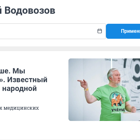
й Водовозов
Примен
ьше. Мы
». Известный
и народной
ых медицинских