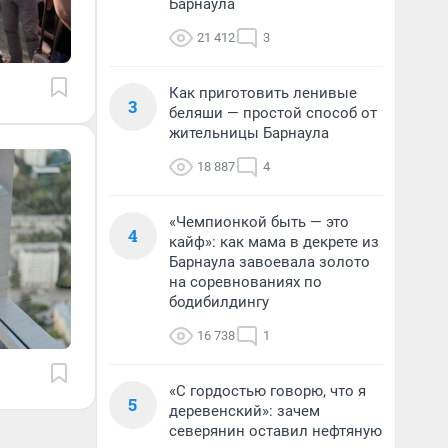
Барнаула
21 412
3
Как приготовить ленивые
3
беляши — простой способ от
жительницы Барнаула
18 887
4
«Чемпионкой быть — это
4
кайф»: как мама в декрете из
Барнаула завоевала золото
на соревнованиях по
бодибилдингу
16 738
1
«С гордостью говорю, что я
5
деревенский»: зачем
северянин оставил нефтяную