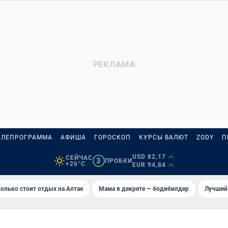
ЕЛЕПРОГРАММА
АФИША
ГОРОСКОП
КУРСЫ ВАЛЮТ
ZODY
П
USD 82,17
СЕЙЧАС
3
ПРОБКИ
+26°C
EUR 94,84
олько стоит отдых на Алтае
Мама в декрете — бодибилдер
Лучший