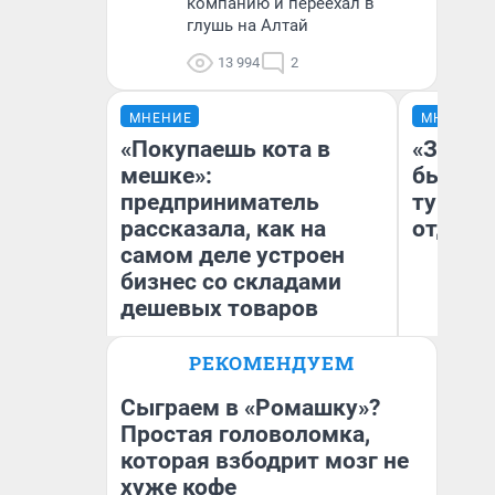
компанию и переехал в
глушь на Алтай
13 994
2
МНЕНИЕ
МНЕНИЕ
«Покупаешь кота в
«За не
мешке»:
были с
предприниматель
турист
рассказала, как на
отдыхе
самом деле устроен
бизнес со складами
дешевых товаров
РЕКОМЕНДУЕМ
Наталья Шорохова
Ал
Открыла кофейную точку на
за
деньги соцразвития
ре
Сыграем в «Ромашку»?
Простая головоломка,
которая взбодрит мозг не
хуже кофе