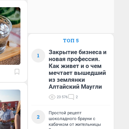
ТОП 5
Закрытие бизнеса и
1
новая профессия.
Как живет и о чем
мечтает вышедший
из землянки
Алтайский Маугли
23 576
2
Простой рецепт
2
шоколадного брауни с
кабачком от жительницы