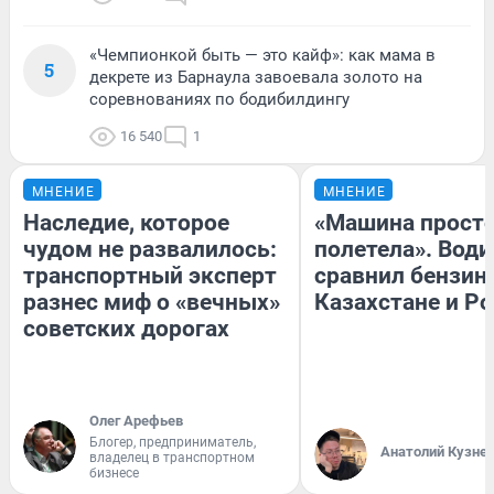
«Чемпионкой быть — это кайф»: как мама в
5
декрете из Барнаула завоевала золото на
соревнованиях по бодибилдингу
16 540
1
МНЕНИЕ
МНЕНИЕ
Наследие, которое
«Машина прост
чудом не развалилось:
полетела». Води
транспортный эксперт
сравнил бензин
разнес миф о «вечных»
Казахстане и Р
советских дорогах
Олег Арефьев
Блогер, предприниматель,
Анатолий Кузне
владелец в транспортном
бизнесе