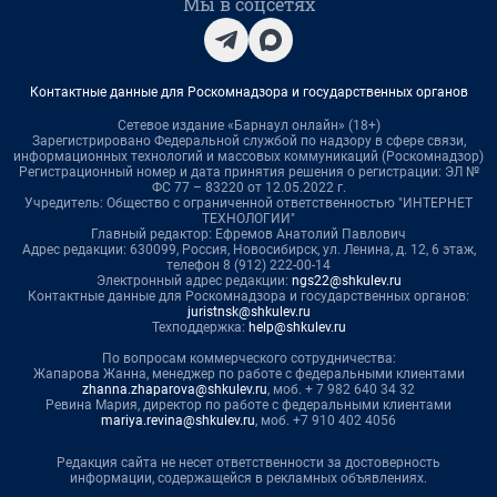
Мы в соцсетях
Контактные данные для Роскомнадзора и государственных органов
Сетевое издание «Барнаул онлайн» (18+)
Зарегистрировано Федеральной службой по надзору в сфере связи,
информационных технологий и массовых коммуникаций (Роскомнадзор)
Регистрационный номер и дата принятия решения о регистрации: ЭЛ №
ФС 77 – 83220 от 12.05.2022 г.
Учредитель: Общество с ограниченной ответственностью "ИНТЕРНЕТ
ТЕХНОЛОГИИ"
Главный редактор: Ефремов Анатолий Павлович
Адрес редакции: 630099, Россия, Новосибирск, ул. Ленина, д. 12, 6 этаж,
телефон 8 (912) 222-00-14
Электронный адрес редакции:
ngs22@shkulev.ru
Контактные данные для Роскомнадзора и государственных органов:
juristnsk@shkulev.ru
Техподдержка:
help@shkulev.ru
По вопросам коммерческого сотрудничества:
Жапарова Жанна, менеджер по работе с федеральными клиентами
zhanna.zhaparova@shkulev.ru
, моб. + 7 982 640 34 32
Ревина Мария, директор по работе с федеральными клиентами
mariya.revina@shkulev.ru
, моб. +7 910 402 4056
Редакция сайта не несет ответственности за достоверность
информации, содержащейся в рекламных объявлениях.