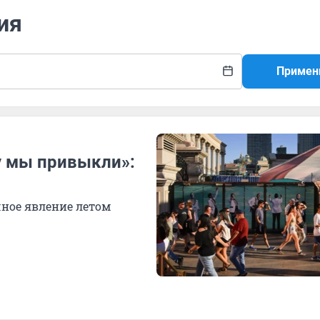
ия
Примен
му мы привыкли»:
ное явление летом