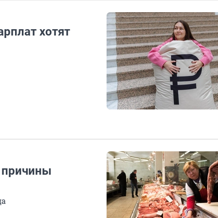
арплат хотят
 причины
да