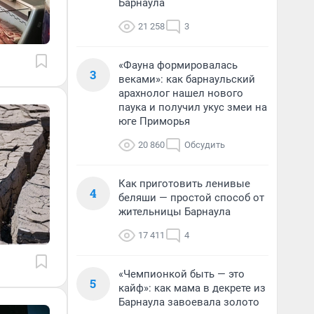
Барнаула
21 258
3
«Фауна формировалась
3
веками»: как барнаульский
арахнолог нашел нового
паука и получил укус змеи на
юге Приморья
20 860
Обсудить
Как приготовить ленивые
4
беляши — простой способ от
жительницы Барнаула
17 411
4
«Чемпионкой быть — это
5
кайф»: как мама в декрете из
Барнаула завоевала золото