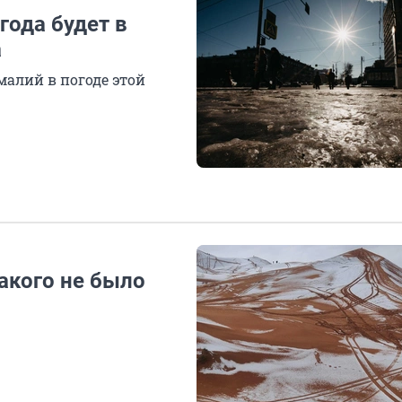
года будет в
а
малий в погоде этой
Такого не было