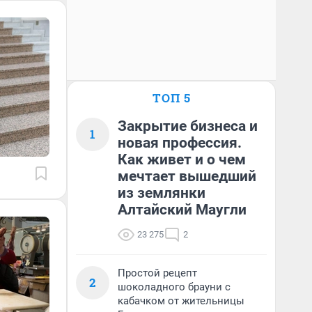
ТОП 5
Закрытие бизнеса и
1
новая профессия.
Как живет и о чем
мечтает вышедший
из землянки
Алтайский Маугли
23 275
2
Простой рецепт
2
шоколадного брауни с
кабачком от жительницы