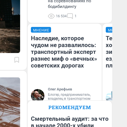
на соревнованиях по
бодибилдингу
16 534
1
МНЕНИЕ
МНЕНИЕ
Наследие, которое
Тепло 
чудом не развалилось:
холодн
транспортный эксперт
зимой.
разнес миф о «вечных»
ездит н
советских дорогах
плюсы 
Олег Арефьев
Блогер, предприниматель,
Д
владелец в транспортном
бизнесе
РЕКОМЕНДУЕМ
Смертельный аудит: за что
в начале 2000-х убили