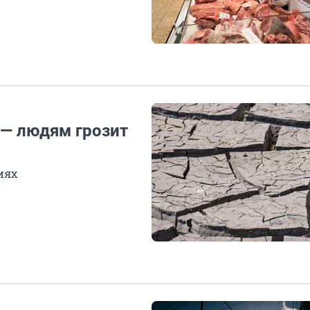
 — людям грозит
иях