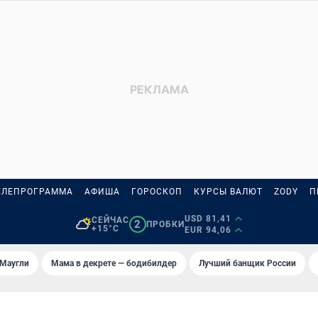
ЕЛЕПРОГРАММА
АФИША
ГОРОСКОП
КУРСЫ ВАЛЮТ
ZODY
П
USD 81,41
СЕЙЧАС
2
ПРОБКИ
+15°C
EUR 94,06
 Маугли
Мама в декрете — бодибилдер
Лучший банщик России