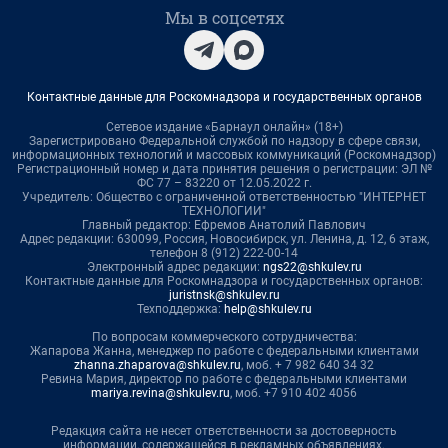
Мы в соцсетях
Контактные данные для Роскомнадзора и государственных органов
Сетевое издание «Барнаул онлайн» (18+)
Зарегистрировано Федеральной службой по надзору в сфере связи,
информационных технологий и массовых коммуникаций (Роскомнадзор)
Регистрационный номер и дата принятия решения о регистрации: ЭЛ №
ФС 77 – 83220 от 12.05.2022 г.
Учредитель: Общество с ограниченной ответственностью "ИНТЕРНЕТ
ТЕХНОЛОГИИ"
Главный редактор: Ефремов Анатолий Павлович
Адрес редакции: 630099, Россия, Новосибирск, ул. Ленина, д. 12, 6 этаж,
телефон 8 (912) 222-00-14
Электронный адрес редакции:
ngs22@shkulev.ru
Контактные данные для Роскомнадзора и государственных органов:
juristnsk@shkulev.ru
Техподдержка:
help@shkulev.ru
По вопросам коммерческого сотрудничества:
Жапарова Жанна, менеджер по работе с федеральными клиентами
zhanna.zhaparova@shkulev.ru
, моб. + 7 982 640 34 32
Ревина Мария, директор по работе с федеральными клиентами
mariya.revina@shkulev.ru
, моб. +7 910 402 4056
Редакция сайта не несет ответственности за достоверность
информации, содержащейся в рекламных объявлениях.