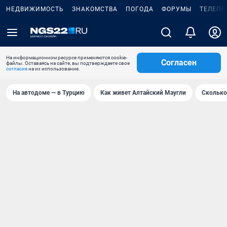
НЕДВИЖИМОСТЬ
ЗНАКОМСТВА
ПОГОДА
ФОРУМЫ
ТЕЛЕПР
На информационном ресурсе применяются cookie-
Согласен
файлы. Оставаясь на сайте, вы подтверждаете свое
согласие
на их использование.
На автодоме — в Турцию
Как живет Алтайский Маугли
Сколько