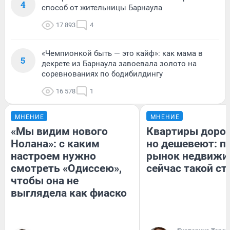
4
способ от жительницы Барнаула
17 893
4
«Чемпионкой быть — это кайф»: как мама в
5
декрете из Барнаула завоевала золото на
соревнованиях по бодибилдингу
16 578
1
МНЕНИЕ
МНЕНИЕ
«Мы видим нового
Квартиры доро
Нолана»: с каким
но дешевеют: п
настроем нужно
рынок недвижи
смотреть «Одиссею»,
сейчас такой с
чтобы она не
выглядела как фиаско