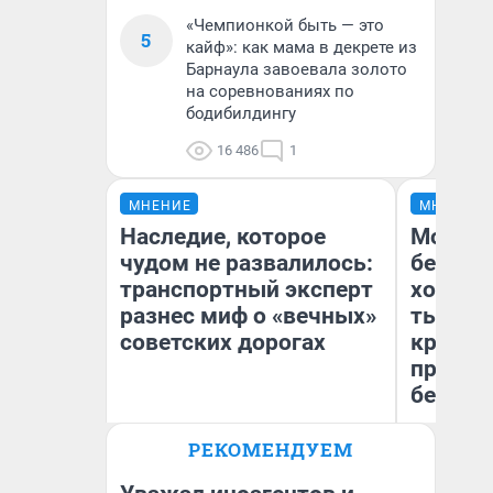
«Чемпионкой быть — это
5
кайф»: как мама в декрете из
Барнаула завоевала золото
на соревнованиях по
бодибилдингу
16 486
1
МНЕНИЕ
МНЕНИЕ
Наследие, которое
Мой ба
чудом не развалилось:
береже
транспортный эксперт
хотела 
разнес миф о «вечных»
тысяч,
советских дорогах
кредит,
приеха
безопа
Олег Арефьев
РЕКОМЕНДУЕМ
Блогер, предприниматель,
Кс
владелец в транспортном
Ав
бизнесе