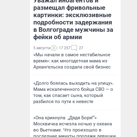
Уважал иноагентов и
размещал фривольные
картинки: эксклюзивные
подробности задержания
в Волгограде мужчины за
фейки об армии
5 августа
17 257
27
«Мы начали в самое нестабильное
время»: как многодетная мама из
Архангельска создала свой бизнес
«Долго боялась выходить на улицу».
Мама искалеченного бойца СВО — о
том, как спасает сына, который
разбился по пути к невесте
«Она крикнула: „Дядя Боря!“»
Москвичка исчезла ночью у океана
во Вьетнаме. Что произошло в
последние минуты пропажи девушки