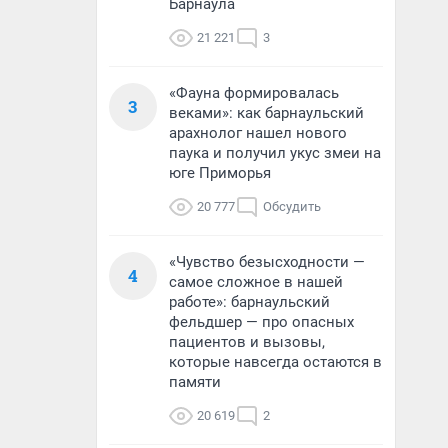
Барнаула
21 221
3
«Фауна формировалась
3
веками»: как барнаульский
арахнолог нашел нового
паука и получил укус змеи на
юге Приморья
20 777
Обсудить
«Чувство безысходности —
4
самое сложное в нашей
работе»: барнаульский
фельдшер — про опасных
пациентов и вызовы,
которые навсегда остаются в
памяти
20 619
2