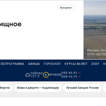
ЕЛЕПРОГРАММА
АФИША
ГОРОСКОП
КУРСЫ ВАЛЮТ
ZODY
П
USD 80,93
СЕЙЧАС
6
ПРОБКИ
+21°C
EUR 93,19
 Маугли
Мама в декрете — бодибилдер
Лучший банщик России