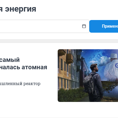
я энергия
Примен
 самый
ачалась атомная
мышленный реактор