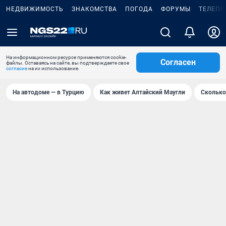
НЕДВИЖИМОСТЬ
ЗНАКОМСТВА
ПОГОДА
ФОРУМЫ
ТЕЛЕПР
На информационном ресурсе применяются cookie-
Согласен
файлы. Оставаясь на сайте, вы подтверждаете свое
согласие
на их использование.
На автодоме — в Турцию
Как живет Алтайский Маугли
Сколько