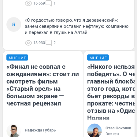
16 669
1
«С гордостью говорю, что я деревенский»:
5
зачем северянин оставил нефтяную компанию
и переехал в глушь на Алтай
13 930
2
МНЕНИЕ
МНЕНИЕ
«Финал не совпал с
«Никого нельзя
ожиданиями»: стоит ли
победить». О ч
смотреть фильм
главный блокба
«Старый орел» на
этого года, кот
большом экране —
бьет рекорды в
честная рецензия
прокате: честн
отзыв на «Одис
Нолана
Стас Соколов
Надежда Губарь
Эксперт