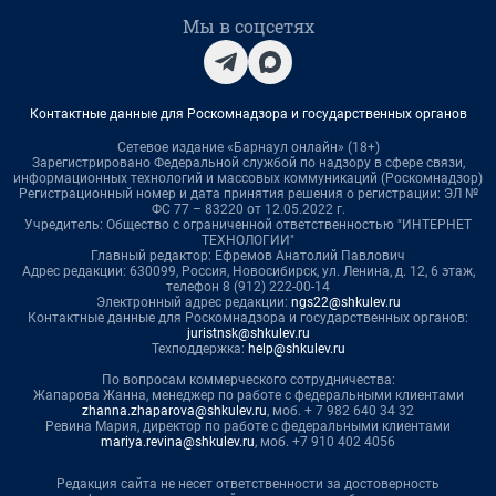
Мы в соцсетях
Контактные данные для Роскомнадзора и государственных органов
Сетевое издание «Барнаул онлайн» (18+)
Зарегистрировано Федеральной службой по надзору в сфере связи,
информационных технологий и массовых коммуникаций (Роскомнадзор)
Регистрационный номер и дата принятия решения о регистрации: ЭЛ №
ФС 77 – 83220 от 12.05.2022 г.
Учредитель: Общество с ограниченной ответственностью "ИНТЕРНЕТ
ТЕХНОЛОГИИ"
Главный редактор: Ефремов Анатолий Павлович
Адрес редакции: 630099, Россия, Новосибирск, ул. Ленина, д. 12, 6 этаж,
телефон 8 (912) 222-00-14
Электронный адрес редакции:
ngs22@shkulev.ru
Контактные данные для Роскомнадзора и государственных органов:
juristnsk@shkulev.ru
Техподдержка:
help@shkulev.ru
По вопросам коммерческого сотрудничества:
Жапарова Жанна, менеджер по работе с федеральными клиентами
zhanna.zhaparova@shkulev.ru
, моб. + 7 982 640 34 32
Ревина Мария, директор по работе с федеральными клиентами
mariya.revina@shkulev.ru
, моб. +7 910 402 4056
Редакция сайта не несет ответственности за достоверность