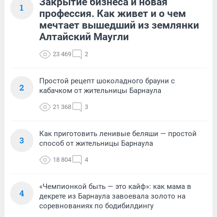
Закрытие бизнеса и новая
1
профессия. Как живет и о чем
мечтает вышедший из землянки
Алтайский Маугли
23 469
2
Простой рецепт шоколадного брауни с
2
кабачком от жительницы Барнаула
21 368
3
Как приготовить ленивые беляши — простой
3
способ от жительницы Барнаула
18 804
4
«Чемпионкой быть — это кайф»: как мама в
4
декрете из Барнаула завоевала золото на
соревнованиях по бодибилдингу