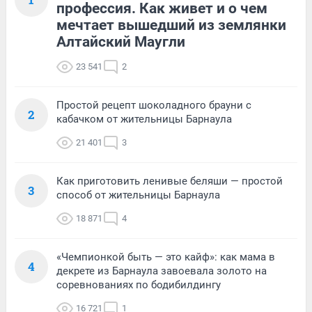
профессия. Как живет и о чем
мечтает вышедший из землянки
Алтайский Маугли
23 541
2
Простой рецепт шоколадного брауни с
2
кабачком от жительницы Барнаула
21 401
3
Как приготовить ленивые беляши — простой
3
способ от жительницы Барнаула
18 871
4
«Чемпионкой быть — это кайф»: как мама в
4
декрете из Барнаула завоевала золото на
соревнованиях по бодибилдингу
16 721
1