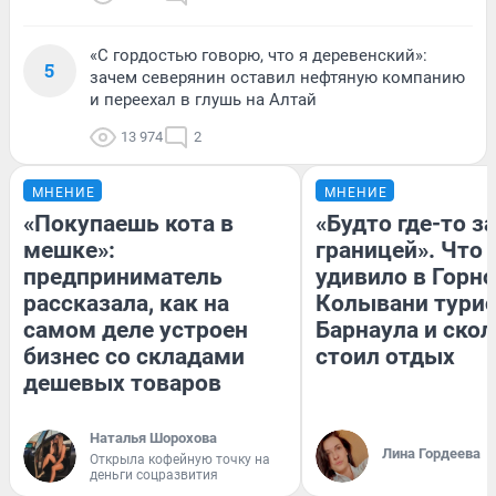
«С гордостью говорю, что я деревенский»:
5
зачем северянин оставил нефтяную компанию
и переехал в глушь на Алтай
13 974
2
МНЕНИЕ
МНЕНИЕ
«Покупаешь кота в
«Будто где-то за
мешке»:
границей». Что
предприниматель
удивило в Горн
рассказала, как на
Колывани турис
самом деле устроен
Барнаула и ско
бизнес со складами
стоил отдых
дешевых товаров
Наталья Шорохова
Лина Гордеева
Открыла кофейную точку на
деньги соцразвития