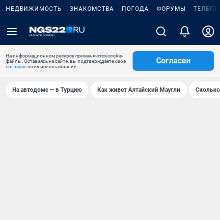
НЕДВИЖИМОСТЬ
ЗНАКОМСТВА
ПОГОДА
ФОРУМЫ
ТЕЛЕПР
На информационном ресурсе применяются cookie-
Согласен
файлы. Оставаясь на сайте, вы подтверждаете свое
согласие
на их использование.
На автодоме — в Турцию
Как живет Алтайский Маугли
Сколько