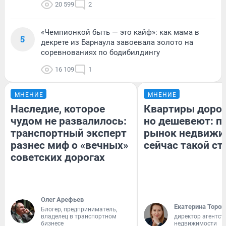
20 599
2
«Чемпионкой быть — это кайф»: как мама в
5
декрете из Барнаула завоевала золото на
соревнованиях по бодибилдингу
16 109
1
МНЕНИЕ
МНЕНИЕ
Наследие, которое
Квартиры доро
чудом не развалилось:
но дешевеют: п
транспортный эксперт
рынок недвижи
разнес миф о «вечных»
сейчас такой с
советских дорогах
Олег Арефьев
Екатерина Тороп
Блогер, предприниматель,
владелец в транспортном
директор агентст
бизнесе
недвижимости