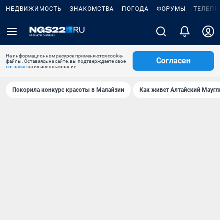
НЕДВИЖИМОСТЬ
ЗНАКОМСТВА
ПОГОДА
ФОРУМЫ
ТЕЛЕПР
На информационном ресурсе применяются cookie-
Согласен
файлы. Оставаясь на сайте, вы подтверждаете свое
согласие
на их использование.
Покорила конкурс красоты в Малайзии
Как живет Алтайский Маугл