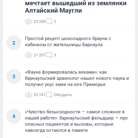
мечтает вышедший из землянки
Алтайский Маугли
23 208
2
Простой рецепт шоколадного брауни с
2
кабачком от жительницы Барнаула
21 207
3
«Фауна формировалась веками»: как
3
барнаульский арахнолог нашел нового паука и
получил укус змеи на юге Приморья
20 741
Обсудить
«Чувство безысходности — самое сложное в
4
нашей работе»: барнаульский фельдшер — про
опасных пациентов и вызовы, которые
навсегда остаются в памяти