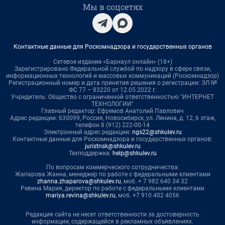
Мы в соцсетях
Контактные данные для Роскомнадзора и государственных органов
Сетевое издание «Барнаул онлайн» (18+)
Зарегистрировано Федеральной службой по надзору в сфере связи,
информационных технологий и массовых коммуникаций (Роскомнадзор)
Регистрационный номер и дата принятия решения о регистрации: ЭЛ №
ФС 77 – 83220 от 12.05.2022 г.
Учредитель: Общество с ограниченной ответственностью "ИНТЕРНЕТ
ТЕХНОЛОГИИ"
Главный редактор: Ефремов Анатолий Павлович
Адрес редакции: 630099, Россия, Новосибирск, ул. Ленина, д. 12, 6 этаж,
телефон 8 (912) 222-00-14
Электронный адрес редакции:
ngs22@shkulev.ru
Контактные данные для Роскомнадзора и государственных органов:
juristnsk@shkulev.ru
Техподдержка:
help@shkulev.ru
По вопросам коммерческого сотрудничества:
Жапарова Жанна, менеджер по работе с федеральными клиентами
zhanna.zhaparova@shkulev.ru
, моб. + 7 982 640 34 32
Ревина Мария, директор по работе с федеральными клиентами
mariya.revina@shkulev.ru
, моб. +7 910 402 4056
Редакция сайта не несет ответственности за достоверность
информации, содержащейся в рекламных объявлениях.