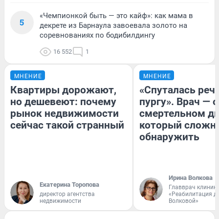
«Чемпионкой быть — это кайф»: как мама в
5
декрете из Барнаула завоевала золото на
соревнованиях по бодибилдингу
16 552
1
МНЕНИЕ
МНЕНИЕ
Квартиры дорожают,
«Спуталась речь
но дешевеют: почему
пургу». Врач — о
рынок недвижимости
смертельном ди
сейчас такой странный
который сложн
обнаружить
Ирина Волкова
Екатерина Торопова
Главврач клиник
директор агентства
«Реабилитация д
недвижимости
Волковой»