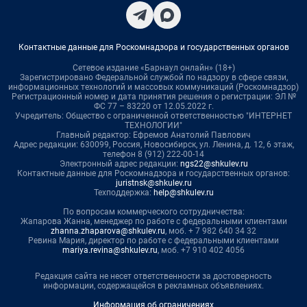
Контактные данные для Роскомнадзора и государственных органов
Сетевое издание «Барнаул онлайн» (18+)
Зарегистрировано Федеральной службой по надзору в сфере связи,
информационных технологий и массовых коммуникаций (Роскомнадзор)
Регистрационный номер и дата принятия решения о регистрации: ЭЛ №
ФС 77 – 83220 от 12.05.2022 г.
Учредитель: Общество с ограниченной ответственностью "ИНТЕРНЕТ
ТЕХНОЛОГИИ"
Главный редактор: Ефремов Анатолий Павлович
Адрес редакции: 630099, Россия, Новосибирск, ул. Ленина, д. 12, 6 этаж,
телефон 8 (912) 222-00-14
Электронный адрес редакции:
ngs22@shkulev.ru
Контактные данные для Роскомнадзора и государственных органов:
juristnsk@shkulev.ru
Техподдержка:
help@shkulev.ru
По вопросам коммерческого сотрудничества:
Жапарова Жанна, менеджер по работе с федеральными клиентами
zhanna.zhaparova@shkulev.ru
, моб. + 7 982 640 34 32
Ревина Мария, директор по работе с федеральными клиентами
mariya.revina@shkulev.ru
, моб. +7 910 402 4056
Редакция сайта не несет ответственности за достоверность
информации, содержащейся в рекламных объявлениях.
Информация об ограничениях