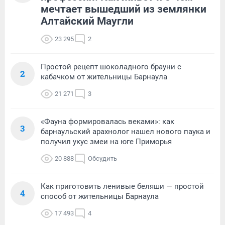
мечтает вышедший из землянки
Алтайский Маугли
23 295
2
Простой рецепт шоколадного брауни с
2
кабачком от жительницы Барнаула
21 271
3
«Фауна формировалась веками»: как
3
барнаульский арахнолог нашел нового паука и
получил укус змеи на юге Приморья
20 888
Обсудить
Как приготовить ленивые беляши — простой
4
способ от жительницы Барнаула
17 493
4