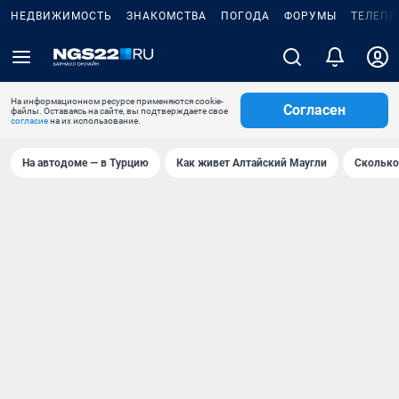
НЕДВИЖИМОСТЬ
ЗНАКОМСТВА
ПОГОДА
ФОРУМЫ
ТЕЛЕПР
На информационном ресурсе применяются cookie-
Согласен
файлы. Оставаясь на сайте, вы подтверждаете свое
согласие
на их использование.
На автодоме — в Турцию
Как живет Алтайский Маугли
Сколько