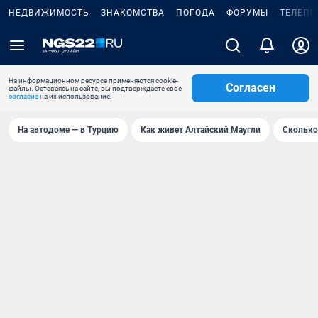
НЕДВИЖИМОСТЬ
ЗНАКОМСТВА
ПОГОДА
ФОРУМЫ
ТЕЛЕПР
На информационном ресурсе применяются cookie-
Согласен
файлы. Оставаясь на сайте, вы подтверждаете свое
согласие
на их использование.
На автодоме — в Турцию
Как живет Алтайский Маугли
Сколько