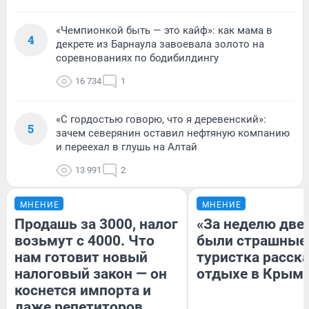
«Чемпионкой быть — это кайф»: как мама в
4
декрете из Барнаула завоевала золото на
соревнованиях по бодибилдингу
16 734
1
«С гордостью говорю, что я деревенский»:
5
зачем северянин оставил нефтяную компанию
и переехал в глушь на Алтай
13 991
2
МНЕНИЕ
МНЕНИЕ
Продашь за 3000, налог
«За неделю две
возьмут с 4000. Что
были страшные
нам готовит новый
туристка расска
налоговый закон — он
отдыхе в Крым
коснется импорта и
даже репетиторов