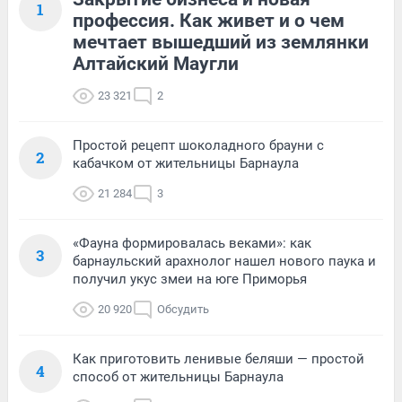
1
профессия. Как живет и о чем
мечтает вышедший из землянки
Алтайский Маугли
23 321
2
Простой рецепт шоколадного брауни с
2
кабачком от жительницы Барнаула
21 284
3
«Фауна формировалась веками»: как
3
барнаульский арахнолог нашел нового паука и
получил укус змеи на юге Приморья
20 920
Обсудить
Как приготовить ленивые беляши — простой
4
способ от жительницы Барнаула