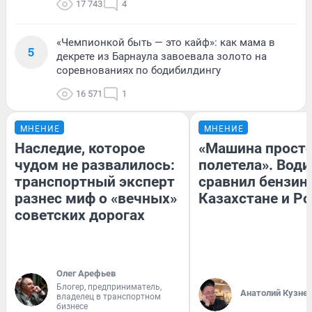
17 743
4
«Чемпионкой быть — это кайф»: как мама в
5
декрете из Барнаула завоевала золото на
соревнованиях по бодибилдингу
16 571
1
МНЕНИЕ
МНЕНИЕ
Наследие, которое
«Машина прост
чудом не развалилось:
полетела». Води
транспортный эксперт
сравнил бензин
разнес миф о «вечных»
Казахстане и Р
советских дорогах
Олег Арефьев
Блогер, предприниматель,
Анатолий Кузне
владелец в транспортном
бизнесе