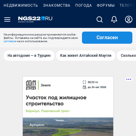
НЕДВИЖИМОСТЬ
ЗНАКОМСТВА
ПОГОДА
ФОРУМЫ
ТЕЛЕПР
На информационном ресурсе применяются cookie-
Согласен
файлы. Оставаясь на сайте, вы подтверждаете свое
согласие
на их использование.
На автодоме — в Турцию
Как живет Алтайский Маугли
Сколько