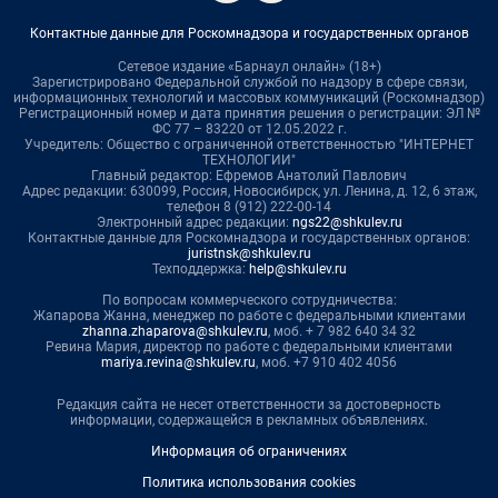
Контактные данные для Роскомнадзора и государственных органов
Сетевое издание «Барнаул онлайн» (18+)
Зарегистрировано Федеральной службой по надзору в сфере связи,
информационных технологий и массовых коммуникаций (Роскомнадзор)
Регистрационный номер и дата принятия решения о регистрации: ЭЛ №
ФС 77 – 83220 от 12.05.2022 г.
Учредитель: Общество с ограниченной ответственностью "ИНТЕРНЕТ
ТЕХНОЛОГИИ"
Главный редактор: Ефремов Анатолий Павлович
Адрес редакции: 630099, Россия, Новосибирск, ул. Ленина, д. 12, 6 этаж,
телефон 8 (912) 222-00-14
Электронный адрес редакции:
ngs22@shkulev.ru
Контактные данные для Роскомнадзора и государственных органов:
juristnsk@shkulev.ru
Техподдержка:
help@shkulev.ru
По вопросам коммерческого сотрудничества:
Жапарова Жанна, менеджер по работе с федеральными клиентами
zhanna.zhaparova@shkulev.ru
, моб. + 7 982 640 34 32
Ревина Мария, директор по работе с федеральными клиентами
mariya.revina@shkulev.ru
, моб. +7 910 402 4056
Редакция сайта не несет ответственности за достоверность
информации, содержащейся в рекламных объявлениях.
Информация об ограничениях
Политика использования cookies