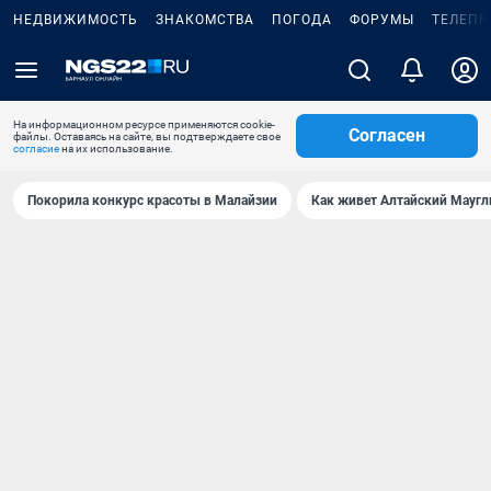
НЕДВИЖИМОСТЬ
ЗНАКОМСТВА
ПОГОДА
ФОРУМЫ
ТЕЛЕПР
На информационном ресурсе применяются cookie-
Согласен
файлы. Оставаясь на сайте, вы подтверждаете свое
согласие
на их использование.
Покорила конкурс красоты в Малайзии
Как живет Алтайский Маугл