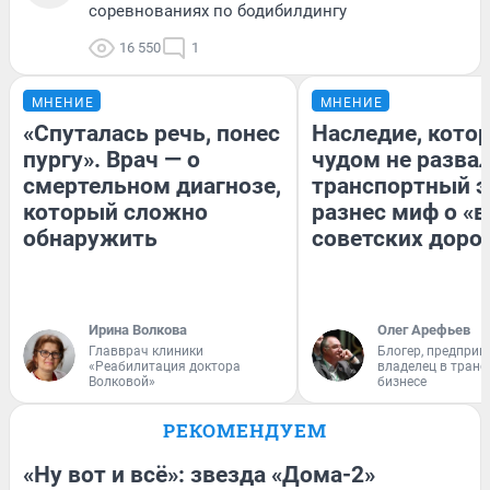
соревнованиях по бодибилдингу
16 550
1
МНЕНИЕ
МНЕНИЕ
«Спуталась речь, понес
Наследие, кото
пургу». Врач — о
чудом не разва
смертельном диагнозе,
транспортный э
который сложно
разнес миф о «
обнаружить
советских доро
Ирина Волкова
Олег Арефьев
Главврач клиники
Блогер, предприн
«Реабилитация доктора
владелец в тран
Волковой»
бизнесе
РЕКОМЕНДУЕМ
«Ну вот и всё»: звезда «Дома-2»