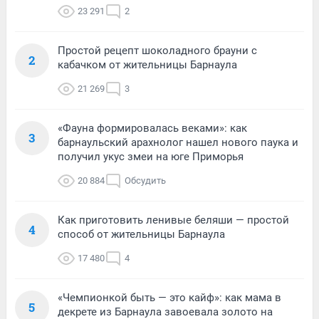
23 291
2
Простой рецепт шоколадного брауни с
2
кабачком от жительницы Барнаула
21 269
3
«Фауна формировалась веками»: как
3
барнаульский арахнолог нашел нового паука и
получил укус змеи на юге Приморья
20 884
Обсудить
Как приготовить ленивые беляши — простой
4
способ от жительницы Барнаула
17 480
4
«Чемпионкой быть — это кайф»: как мама в
5
декрете из Барнаула завоевала золото на