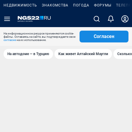
НЕДВИЖИМОСТЬ
ЗНАКОМСТВА
ПОГОДА
ФОРУМЫ
ТЕЛЕПР
На информационном ресурсе применяются cookie-
Согласен
файлы. Оставаясь на сайте, вы подтверждаете свое
согласие
на их использование.
На автодоме — в Турцию
Как живет Алтайский Маугли
Сколько