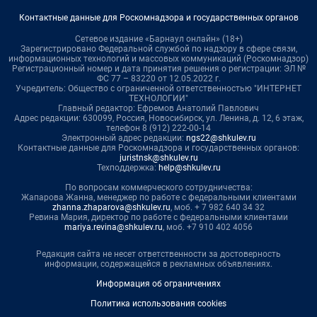
Контактные данные для Роскомнадзора и государственных органов
Сетевое издание «Барнаул онлайн» (18+)
Зарегистрировано Федеральной службой по надзору в сфере связи,
информационных технологий и массовых коммуникаций (Роскомнадзор)
Регистрационный номер и дата принятия решения о регистрации: ЭЛ №
ФС 77 – 83220 от 12.05.2022 г.
Учредитель: Общество с ограниченной ответственностью "ИНТЕРНЕТ
ТЕХНОЛОГИИ"
Главный редактор: Ефремов Анатолий Павлович
Адрес редакции: 630099, Россия, Новосибирск, ул. Ленина, д. 12, 6 этаж,
телефон 8 (912) 222-00-14
Электронный адрес редакции:
ngs22@shkulev.ru
Контактные данные для Роскомнадзора и государственных органов:
juristnsk@shkulev.ru
Техподдержка:
help@shkulev.ru
По вопросам коммерческого сотрудничества:
Жапарова Жанна, менеджер по работе с федеральными клиентами
zhanna.zhaparova@shkulev.ru
, моб. + 7 982 640 34 32
Ревина Мария, директор по работе с федеральными клиентами
mariya.revina@shkulev.ru
, моб. +7 910 402 4056
Редакция сайта не несет ответственности за достоверность
информации, содержащейся в рекламных объявлениях.
Информация об ограничениях
Политика использования cookies