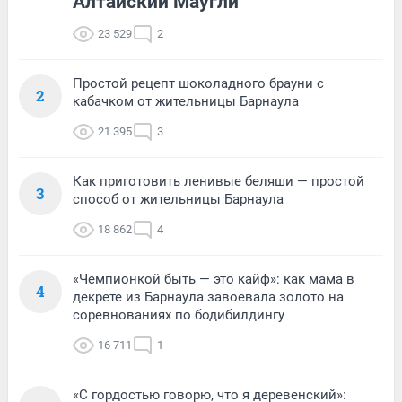
Алтайский Маугли
23 529
2
Простой рецепт шоколадного брауни с
2
кабачком от жительницы Барнаула
21 395
3
Как приготовить ленивые беляши — простой
3
способ от жительницы Барнаула
18 862
4
«Чемпионкой быть — это кайф»: как мама в
4
декрете из Барнаула завоевала золото на
соревнованиях по бодибилдингу
16 711
1
«С гордостью говорю, что я деревенский»: