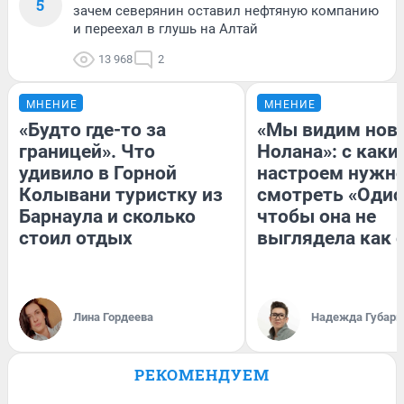
5
зачем северянин оставил нефтяную компанию
и переехал в глушь на Алтай
13 968
2
МНЕНИЕ
МНЕНИЕ
«Будто где-то за
«Мы видим нов
границей». Что
Нолана»: с каки
удивило в Горной
настроем нужн
Колывани туристку из
смотреть «Одис
Барнаула и сколько
чтобы она не
стоил отдых
выглядела как 
Лина Гордеева
Надежда Губарь
РЕКОМЕНДУЕМ