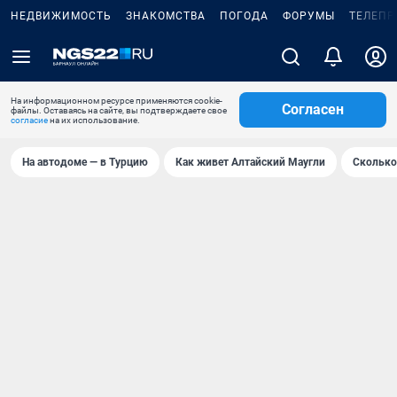
НЕДВИЖИМОСТЬ
ЗНАКОМСТВА
ПОГОДА
ФОРУМЫ
ТЕЛЕПР
На информационном ресурсе применяются cookie-
Согласен
файлы. Оставаясь на сайте, вы подтверждаете свое
согласие
на их использование.
На автодоме — в Турцию
Как живет Алтайский Маугли
Сколько